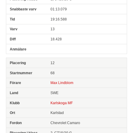
01:13.079
19:16.588
13
18.428
12
68
Max Lindblom
SWE
Karlskoga MF
Karlstad
Chevrolet Camaro
2, CT15/20 G