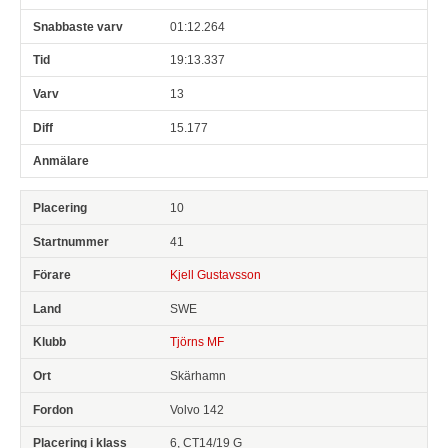
01:12.264
19:13.337
13
15.177
10
41
Kjell Gustavsson
SWE
Tjörns MF
Skärhamn
Volvo 142
6, CT14/19 G