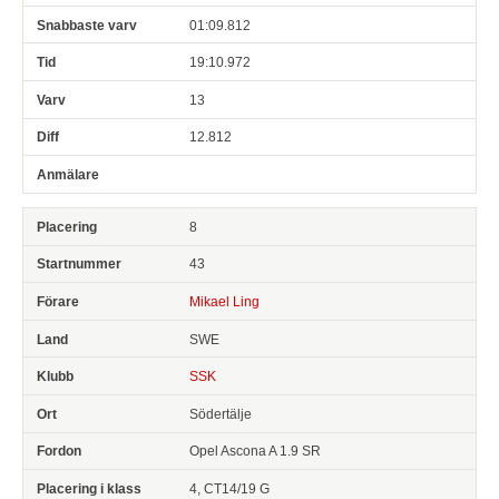
01:09.812
19:10.972
13
12.812
8
43
Mikael Ling
SWE
SSK
Södertälje
Opel Ascona A 1.9 SR
4, CT14/19 G