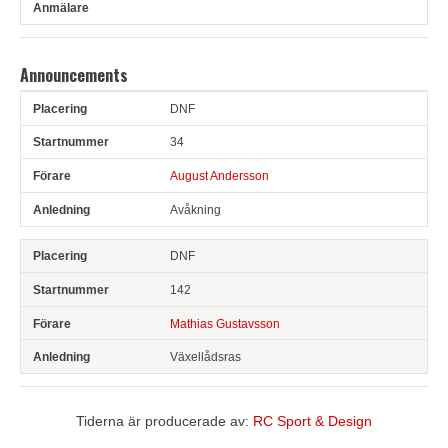
Announcements
DNF
Pl
Snr
Förare
Anledning
34
August Andersson
Avåkning
DNF
142
Mathias Gustavsson
Växellådsras
Tiderna är producerade av:
RC Sport & Design