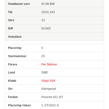
01:08.886
19:01.243
13
03.083
5
25
Per Skårner
SWE
Växjö SVK
Käringeryd
Porsche 911 S/T
1, GT16/21 G