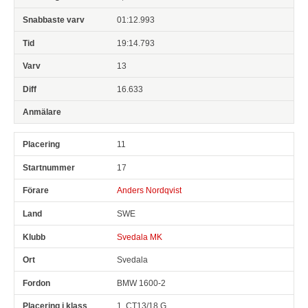
01:12.993
19:14.793
13
16.633
11
17
Anders Nordqvist
SWE
Svedala MK
Svedala
BMW 1600-2
1, CT13/18 G