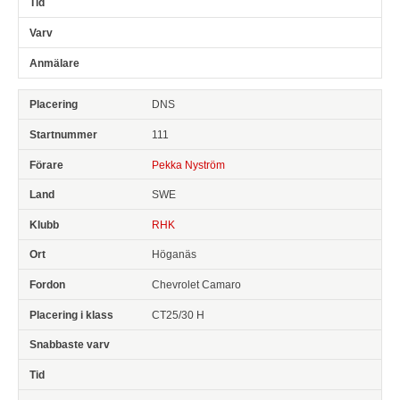
DNS
111
Pekka Nyström
SWE
RHK
Höganäs
Chevrolet Camaro
CT25/30 H