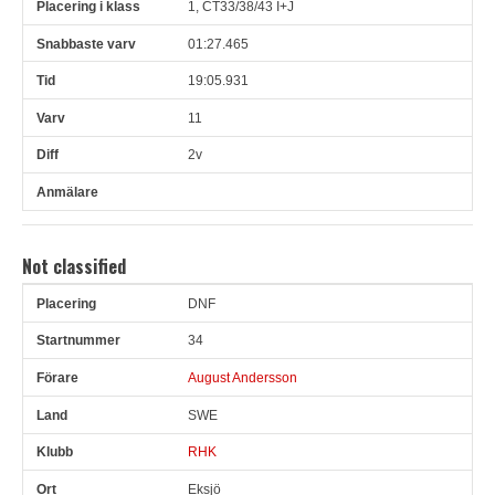
1, CT33/38/43 I+J
01:27.465
19:05.931
11
2v
Not classified
DNF
Pl
Snr
Förare
Land
Klubb
Ort
Fordon
Pl i klass
34
August Andersson
SWE
RHK
Eksjö