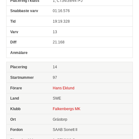
1, CT34/39/44 I+J
01:16.576
19:19.328
13
21.168
14
97
Hans Eklund
SWE
Falkenbergs MK
Grästorp
SAAB Sonett II