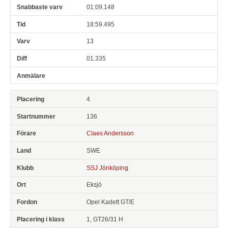
01:09.148
18:59.495
13
01.335
4
136
Claes Andersson
SWE
SSJ Jönköping
Eksjö
Opel Kadett GT/E
1, GT26/31 H