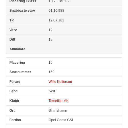
1, GT13/18 G
01:16.988
19:07.182
12
1v
15
169
Wille Kellerson
SWE
Tomelilla MK
Simrishamn
Opel Corsa GSI