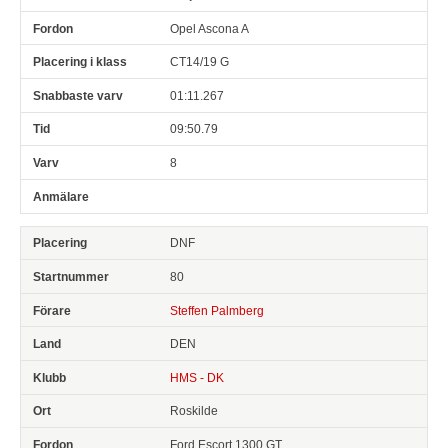
Opel Ascona A
CT14/19 G
01:11.267
09:50.79
8
DNF
80
Steffen Palmberg
DEN
HMS - DK
Roskilde
Ford Escort 1300 GT