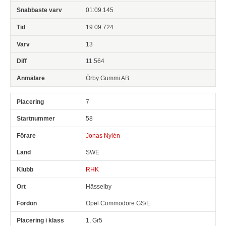
01:09.145
19:09.724
13
11.564
Örby Gummi AB
7
58
Jonas Nylén
SWE
RHK
Hässelby
Opel Commodore GS/E
1, Gr5