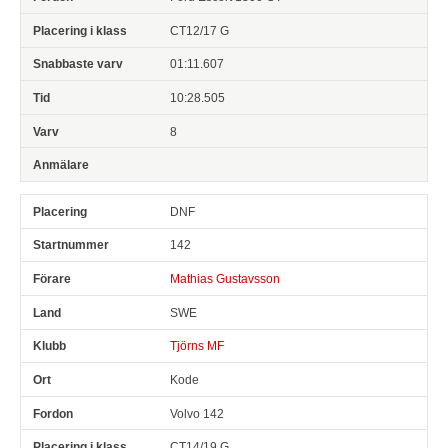
CT12/17 G
01:11.607
10:28.505
8
DNF
142
Mathias Gustavsson
SWE
Tjörns MF
Kode
Volvo 142
CT14/19 G