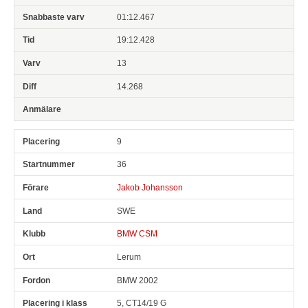
01:12.467
19:12.428
13
14.268
9
36
Jakob Johansson
SWE
BMW CSM
Lerum
BMW 2002
5, CT14/19 G