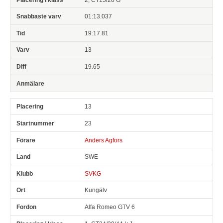
01:13.037
19:17.81
13
19.65
13
23
Anders Agfors
SWE
SVKG
Kungälv
Alfa Romeo GTV 6