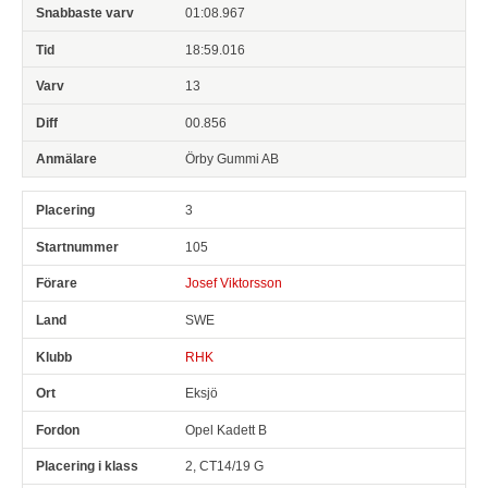
01:08.967
18:59.016
13
00.856
Örby Gummi AB
3
105
Josef Viktorsson
SWE
RHK
Eksjö
Opel Kadett B
2, CT14/19 G