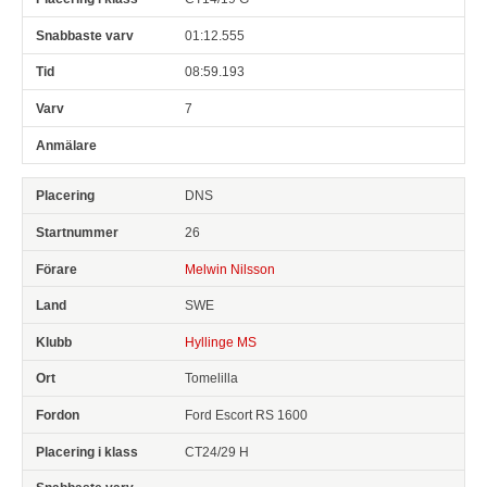
01:12.555
08:59.193
7
DNS
26
Melwin Nilsson
SWE
Hyllinge MS
Tomelilla
Ford Escort RS 1600
CT24/29 H