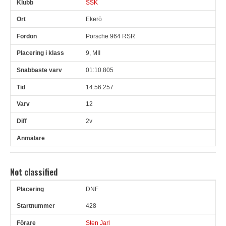
SSK
Ekerö
Porsche 964 RSR
9, MII
01:10.805
14:56.257
12
2v
Not classified
DNF
Pl
Snr
Förare
Land
Klubb
Ort
Fordon
Pl i klass
428
Sten Jarl