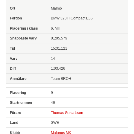
Malmö
BMW 323Ti Compact E36
6, MII
01:05.579
15:31.121
14
1:03.426
Team BROH
9
46
Thomas Gustafsson
SWE
Malungs MK