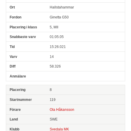
Hallstahammar
Ginetta G50
5, MII
01:05.05
15:26.021
14
58.326
8
119
Ola Håkansson
SWE
Svedala MK