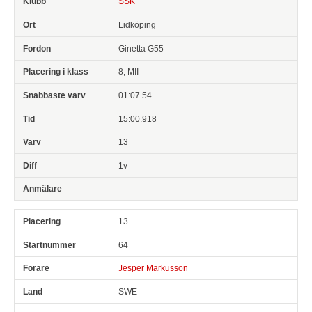
SSK
Lidköping
Ginetta G55
8, MII
01:07.54
15:00.918
13
1v
13
64
Jesper Markusson
SWE