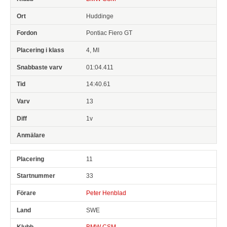
Huddinge
Pontiac Fiero GT
4, MI
01:04.411
14:40.61
13
1v
11
33
Peter Henblad
SWE
BMW CSM