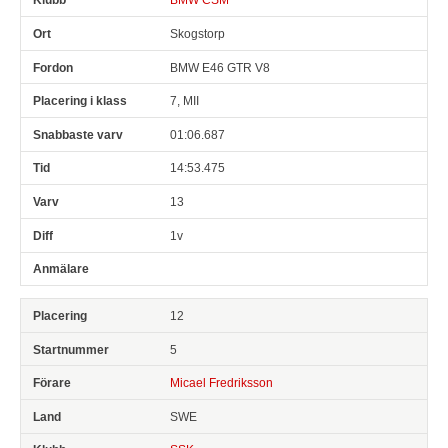
Skogstorp
BMW E46 GTR V8
7, MII
01:06.687
14:53.475
13
1v
12
5
Micael Fredriksson
SWE