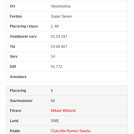
Vassmolösa
Super Seven
2, MI
01:03.197
15:09.467
14
41.772
6
60
Mikael Wiklund
SWE
Club Alfa Romeo Svezia