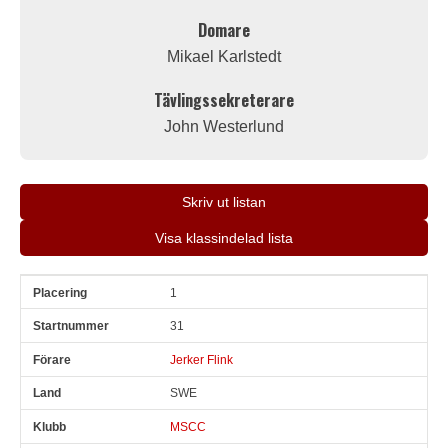
Domare
Mikael Karlstedt
Tävlingssekreterare
John Westerlund
Skriv ut listan
Visa klassindelad lista
1
Pl
Snr
Förare
Land
Klubb
Ort
Fordon
Pl i klass
31
Jerker Flink
SWE
MSCC