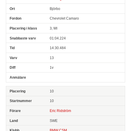
Björbo
Chevrolet Camaro
3, MI
01:04.224
14:30.484
13
1v
10
10
Eric Ridström
SWE
BMW CSM