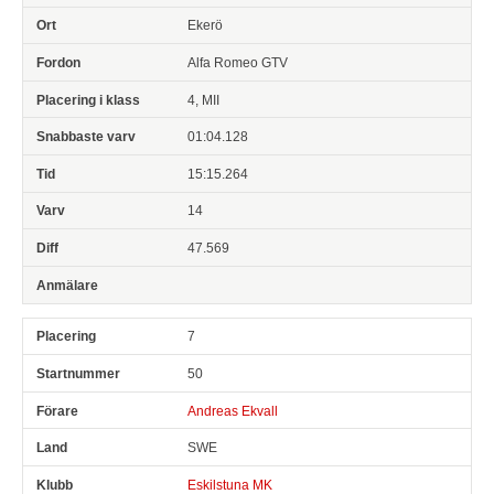
Ekerö
Alfa Romeo GTV
4, MII
01:04.128
15:15.264
14
47.569
7
50
Andreas Ekvall
SWE
Eskilstuna MK