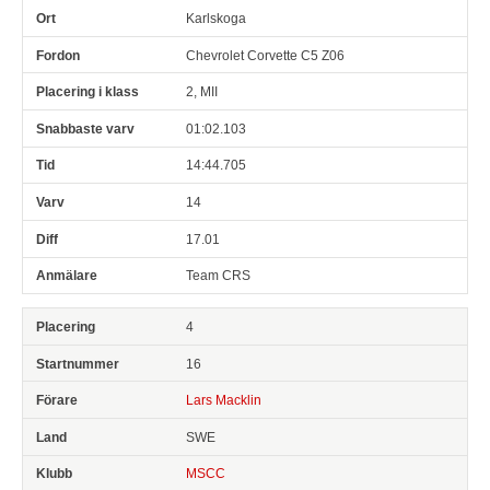
Karlskoga
Chevrolet Corvette C5 Z06
2, MII
01:02.103
14:44.705
14
17.01
Team CRS
4
16
Lars Macklin
SWE
MSCC