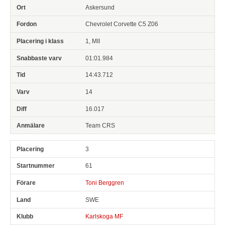
Askersund
Chevrolet Corvette C5 Z06
1, MII
01:01.984
14:43.712
14
16.017
Team CRS
3
61
Toni Berggren
SWE
Karlskoga MF