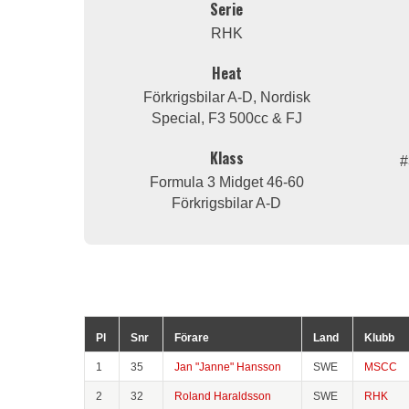
Serie
RHK
Heat
Förkrigsbilar A-D, Nordisk
Special, F3 500cc & FJ
Klass
#
Formula 3 Midget 46-60
Förkrigsbilar A-D
Pl
Snr
Förare
Land
Klubb
1
35
Jan "Janne" Hansson
SWE
MSCC
2
32
Roland Haraldsson
SWE
RHK