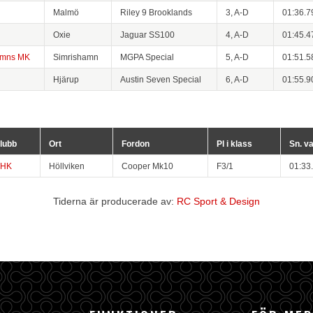
Malmö
Riley 9 Brooklands
3, A-D
01:36.7
Oxie
Jaguar SS100
4, A-D
01:45.4
amns MK
Simrishamn
MGPA Special
5, A-D
01:51.5
Hjärup
Austin Seven Special
6, A-D
01:55.9
lubb
Ort
Fordon
Pl i klass
Sn. v
HK
Höllviken
Cooper Mk10
F3/1
01:33
Tiderna är producerade av:
RC Sport & Design