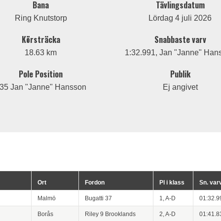
Bana
Tävlingsdatum
Ring Knutstorp
Lördag 4 juli 2026
Körsträcka
Snabbaste varv
18.63 km
1:32.991, Jan "Janne" Han
Pole Position
Publik
35 Jan "Janne" Hansson
Ej angivet
Ort
Fordon
Pl i klass
Sn. var
Malmö
Bugatti 37
1, A-D
01:32.9
Borås
Riley 9 Brooklands
2, A-D
01:41.8