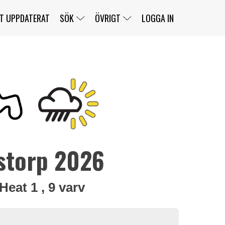
T UPPDATERAT
SÖK
ÖVRIGT
LOGGA IN
SERIER
BANOR
KLASSER
KLUBBAR
FÖRARE
TÄVLINGAR
CUSTOMER PORTAL
NEWSLETTERS UNSUBSCRIBE
SPONSORER
storp 2026
SUPER SALOON
SUPER STAR
GELLERÅSBANAN
LÄNKAR
KOMPLETTERA
PRESS
BENGANS NÖRDSIDA
OM OSS
KONTAKT
WEBBSHOP
Heat 1 , 9 varv