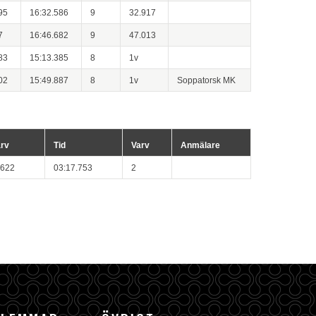
95
16:32.586
9
32.917
7
16:46.682
9
47.013
83
15:13.385
8
1v
02
15:49.887
8
1v
Soppatorsk MK
arv
Tid
Varv
Anmälare
.622
03:17.753
2