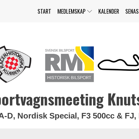
START
MEDLEMSKAP
KALENDER
SENAS
JAG HAR GLÖMT MITT LÖSENORD
MITT KONTO
BLI MEDLEM
portvagnsmeeting Knut
A-D, Nordisk Special, F3 500cc & FJ, 