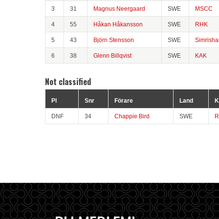
3
31
Magnus Neergaard
SWE
MSCC
4
55
Håkan Håkansson
SWE
RHK
5
43
Björn Stensson
SWE
Simrish
6
38
Glenn Billqvist
SWE
KAK
Not classified
Pl
Snr
Förare
Land
K
DNF
34
Chappie Bird
SWE
R