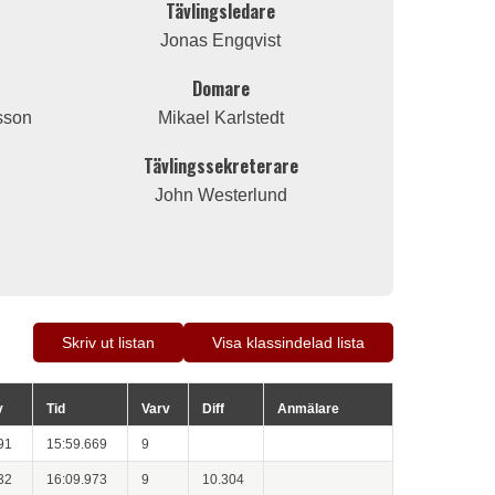
Tävlingsledare
Jonas Engqvist
Domare
sson
Mikael Karlstedt
Tävlingssekreterare
John Westerlund
Skriv ut listan
Visa klassindelad lista
v
Tid
Varv
Diff
Anmälare
91
15:59.669
9
32
16:09.973
9
10.304