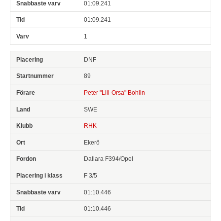
01:09.241
01:09.241
1
DNF
89
Peter "Lill-Orsa" Bohlin
SWE
RHK
Ekerö
Dallara F394/Opel
F 3/5
01:10.446
01:10.446