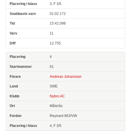
3, F 3/5
01:02.172
15:42.098
11
12.755
4
61
Andreas Johansson
SWE
Nybro AC
Målerås
Reynard 863/VW
4, F 3/5