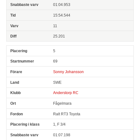
01:04.953
15:54.544
11
25.201
5
69
Sonny Johansson
SWE
Anderstorp RC
Fågelmara
Ralt RT3 Toyota
1, F 3/4
01:07.198