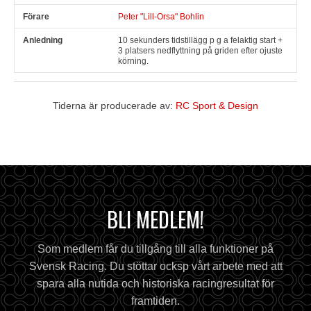
Peter "Lill-Orsa" Bohlin
10 sekunders tidstillägg p g a felaktig start +
3 platsers nedflyttning på griden efter ojuste
körning.
Tiderna är producerade av:
RC Sport & Design
BLI MEDLEM!
Som medlem får du tillgång till alla funktioner på
Svensk Racing. Du stöttar ocksp vårt arbete med att
spara alla nutida och historiska racingresultat för
framtiden.