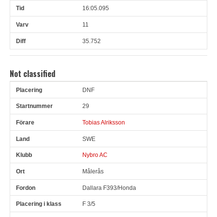
16:05.095
11
35.752
Not classified
DNF
Pl
Snr
Förare
Land
Klubb
Ort
Fordon
Pl i klass
29
Tobias Alriksson
SWE
Nybro AC
Målerås
Dallara F393/Honda
F 3/5