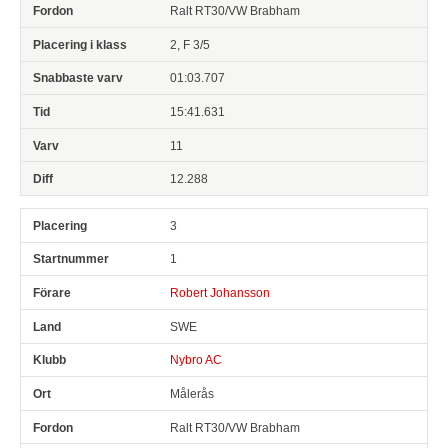
Ralt RT30/VW Brabham
2, F 3/5
01:03.707
15:41.631
11
12.288
3
1
Robert Johansson
SWE
Nybro AC
Målerås
Ralt RT30/VW Brabham