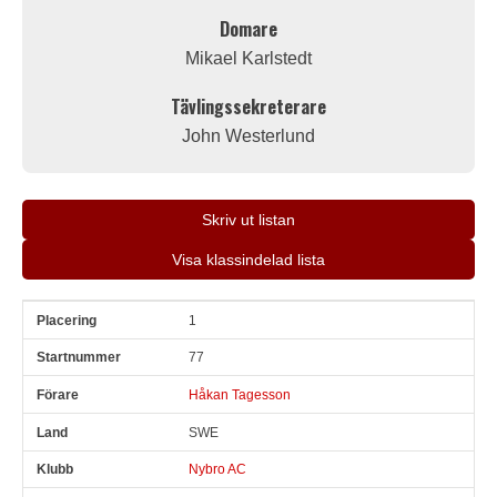
Domare
Mikael Karlstedt
Tävlingssekreterare
John Westerlund
Skriv ut listan
Visa klassindelad lista
1
Pl
Snr
Förare
Land
Klubb
Ort
Fordon
Pl i klass
77
Håkan Tagesson
SWE
Nybro AC