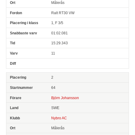
Målerås
Ralt RT30 VW
1, F 3/5
01:02.081
15:29.343
11
2
64
Björn Johansson
SWE
Nybro AC
Målerås