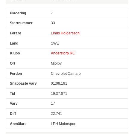
7
33
Linus Holgersson
SWE
Anderstorp RC
Mjölby
Chevrolet Camaro
01:08.191
19:37.871
17
22.741
LPH Motorsport