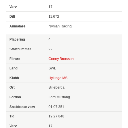
17
11.672
Nyman Racing
4
22
Conny Brorsson
SWE
Hyllinge MS
Billeberga
Ford Mustang
01:07.351
19:27.848
17