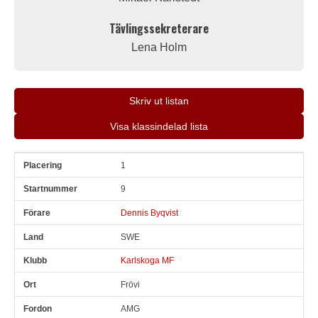
Tävlingssekreterare
Lena Holm
Skriv ut listan
Visa klassindelad lista
1
Pl
Snr
Förare
Land
Klubb
Ort
Fordon
Sn. varv
9
Dennis Byqvist
SWE
Karlskoga MF
Frövi
AMG