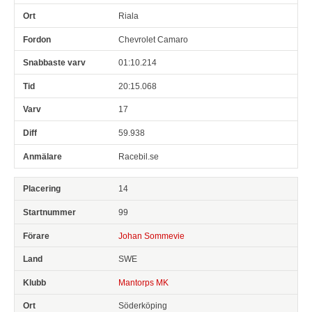
Riala
Chevrolet Camaro
01:10.214
20:15.068
17
59.938
Racebil.se
14
99
Johan Sommevie
SWE
Mantorps MK
Söderköping