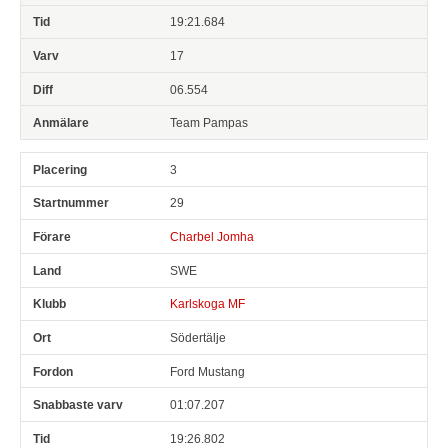
19:21.684
17
06.554
Team Pampas
3
29
Charbel Jomha
SWE
Karlskoga MF
Södertälje
Ford Mustang
01:07.207
19:26.802