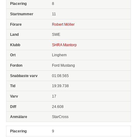
8
11
Robert Möller
SWE
SHRA Mantorp
Linghem
Ford Mustang
01:08.565
19:39.738
17
24.608
StarCross
9