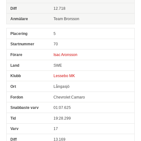
12.718
Team Brorsson
5
70
Isac Aronsson
SWE
Lessebo MK
Långasjö
Chevrolet Camaro
01:07.625
19:28.299
17
13.169