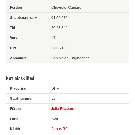
Chevrolet Camaro
01:09.975
20:23.841
17
1:08.711
Sommevie Engineering
Not classified
DNF
Pl
Snr
Förare
Land
Klubb
Ort
Fordon
Sn. varv
12
Julia Eliasson
SWE
Bohus RC