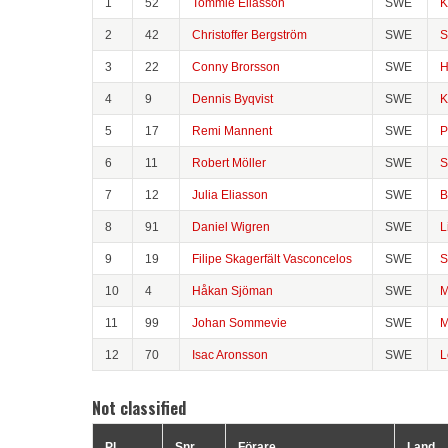
1
52
Tommie Eliasson
SWE
K
2
42
Christoffer Bergström
SWE
S
3
22
Conny Brorsson
SWE
H
4
9
Dennis Byqvist
SWE
K
5
17
Remi Mannent
SWE
P
6
11
Robert Möller
SWE
S
7
12
Julia Eliasson
SWE
B
8
91
Daniel Wigren
SWE
L
9
19
Filipe Skagerfält Vasconcelos
SWE
S
10
4
Håkan Sjöman
SWE
M
11
99
Johan Sommevie
SWE
M
12
70
Isac Aronsson
SWE
L
Not classified
Pl
Snr
Förare
Land