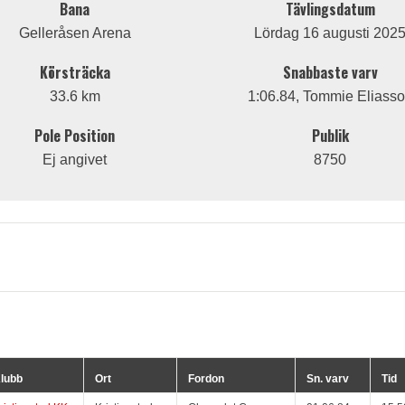
Bana
Tävlingsdatum
Gelleråsen Arena
Lördag 16 augusti 202
Körsträcka
Snabbaste varv
33.6 km
1:06.84, Tommie Eliass
Pole Position
Publik
Ej angivet
8750
lubb
Ort
Fordon
Sn. varv
Tid