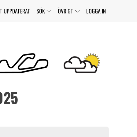
T UPPDATERAT
SÖK
ÖVRIGT
LOGGA IN
SERIER
BANOR
KLASSER
KLUBBAR
FÖRARE
TÄVLINGAR
CUSTOMER PORTAL
NEWSLETTERS UNSUBSCRIBE
SPONSORER
025
SUPER SALOON
SUPER STAR
GELLERÅSBANAN
LÄNKAR
KOMPLETTERA
PRESS
BENGANS NÖRDSIDA
OM OSS
KONTAKT
WEBBSHOP