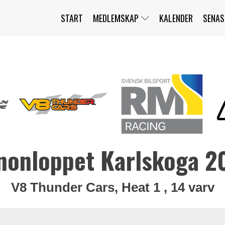
START
MEDLEMSKAP
KALENDER
SENAS
JAG HAR GLÖMT MITT LÖSENORD
MITT KONTO
BLI MEDLEM
nonloppet Karlskoga 2
V8 Thunder Cars, Heat 1 , 14 varv