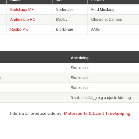
Karlskoga MF
Södertälje
Ford Mustang
Anderstorp RC
Mjölby
Chevrolet Camaro
Rasbo MK
Björklinge
AMG
Anledning
Startkrasch
n
Startkrasch
Startkrasch
5 sek tidstillägg p g a ojuste körning.
Tiderna är producerade av:
Motorsports & Event Timekeeping