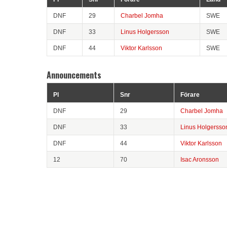
DNF
29
Charbel Jomha
SWE
DNF
33
Linus Holgersson
SWE
DNF
44
Viktor Karlsson
SWE
Announcements
Pl
Snr
Förare
DNF
29
Charbel Jomha
DNF
33
Linus Holgersso
DNF
44
Viktor Karlsson
12
70
Isac Aronsson