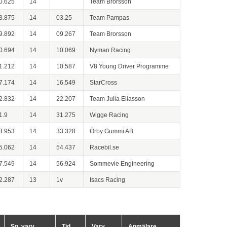
0.625
14
Team Brorsson
3.875
14
03.25
Team Pampas
9.892
14
09.267
Team Brorsson
0.694
14
10.069
Nyman Racing
1.212
14
10.587
V8 Young Driver Programme
7.174
14
16.549
StarCross
2.832
14
22.207
Team Julia Eliasson
1.9
14
31.275
Wigge Racing
3.953
14
33.328
Örby Gummi AB
5.062
14
54.437
Racebil.se
7.549
14
56.924
Sommevie Engineering
2.287
13
1v
Isacs Racing
Sn. varv
Tid
Varv
Anmälare