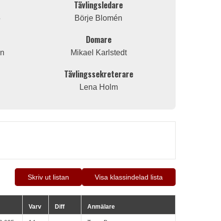
Tävlingsledare
5
Börje Blomén
Domare
on
Mikael Karlstedt
Tävlingssekreterare
Lena Holm
Skriv ut listan
Visa klassindelad lista
Varv
Diff
Anmälare