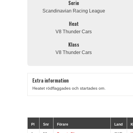
Serie
Scandinavian Racing League
Heat
V8 Thunder Cars
Klass
V8 Thunder Cars
Extra information
Heatet rödflaggades och startades om.
Pl
Snr
Förare
Land
K