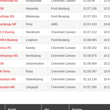
ristianstad KK
Kristianstad
Chevrolet Camaro
01:06.84
15:5
SK
Hässelby
Ford Mustang
01:07.106
15:5
yllinge MS
Billeberga
Ford Mustang
01:07.303
15:5
arlskoga MF
Frövi
AMG
01:07.433
16:0
CS Racing
Stockholm
Chevrolet Camaro
01:07.312
16:0
HRA Mantorp
Linghem
Ford Mustang
01:08.065
16:0
ohus RC
Kareby
Chevrolet Camaro
01:08.332
16:1
inköpings MS
Norrköping
Chevrolet Camaro
01:08.875
16:2
SK
Johanneshov
Chevrolet Camaro
01:08.904
16:2
K Rimo
Riala
Chevrolet Camaro
01:09.387
16:4
antorps MK
Söderköping
Chevrolet Camaro
01:10.134
16:4
essebo MK
Långasjö
Chevrolet Camaro
01:07.285
16:2
Klubb
Ort
Fordon