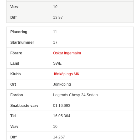
10
13.97
11
17
Oskar Ingemalm
SWE
Jönköpings MK
Jönköping
Legends Chevy-34 Sedan
01:16.693
16:05.364
10
14.267