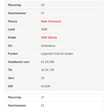
26
27
Mats Svensson
SWE
SMK Märsta
Sollentuna
Legends Ford-34 Sedan
01:19.288
16:34.736
10
43.639
27
51