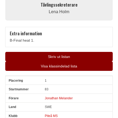
Tävlingssekreterare
Lena Holm
Extra information
B-Final heat 1.
Skriv ut listan
Visa klassindelad lista
1
Pl
Snr
Förare
Land
Klubb
Ort
Fordon
Sn. varv
83
Jonathan Melander
SWE
Piteå MS