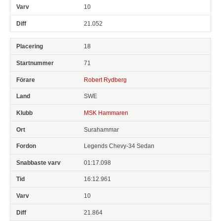
10
21.052
18
71
Robert Rydberg
SWE
MSK Hammaren
Surahammar
Legends Chevy-34 Sedan
01:17.098
16:12.961
10
21.864