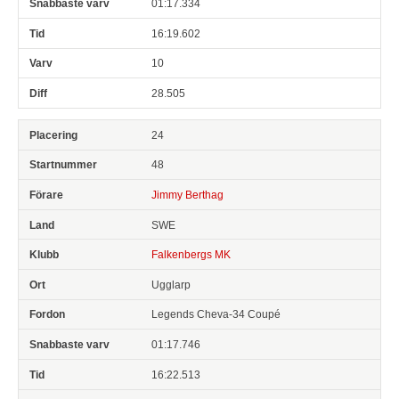
01:17.334
16:19.602
10
28.505
24
48
Jimmy Berthag
SWE
Falkenbergs MK
Ugglarp
Legends Cheva-34 Coupé
01:17.746
16:22.513