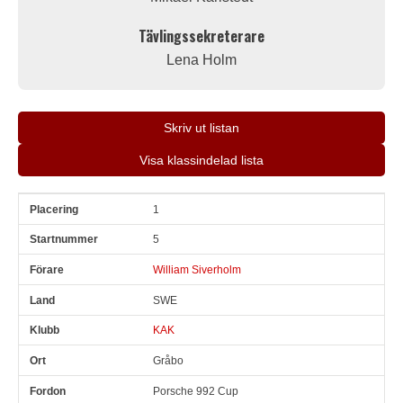
Tävlingssekreterare
Lena Holm
Skriv ut listan
Visa klassindelad lista
1
Pl
Snr
Förare
Land
Klubb
Ort
Fordon
Sn. varv
5
William Siverholm
SWE
KAK
Gråbo
Porsche 992 Cup