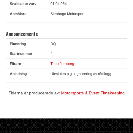
01:04.054
Stenhaga Motorsport
Announcements
DQ
Pl
Snr
Förare
Anledning
4
Theo Jernberg
Utesluten p g a ignorering av rödflagg.
Tiderna är producerade av:
Motorsports & Event Timekeeping