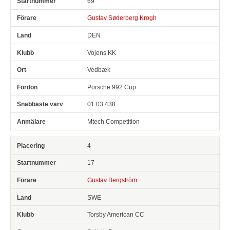
69
Gustav Søderberg Krogh
DEN
Vojens KK
Vedbæk
Porsche 992 Cup
01:03.438
Mtech Competition
4
17
Gustav Bergström
SWE
Torsby American CC