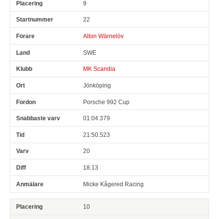
9
22
Albin Wärnelöv
SWE
MK Scandia
Jönköping
Porsche 992 Cup
01:04.379
21:50.523
20
18.13
Micke Kågered Racing
10