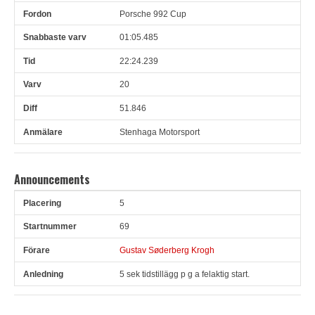
Porsche 992 Cup
01:05.485
22:24.239
20
51.846
Stenhaga Motorsport
Announcements
5
Pl
Snr
Förare
Anledning
69
Gustav Søderberg Krogh
5 sek tidstillägg p g a felaktig start.