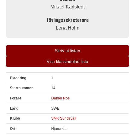
Mikael Karlstedt
Tävlingssekreterare
Lena Holm
Skriv ut listan
Visa klassindelad lista
1
Pl
Snr
Förare
Land
Klubb
Ort
Fordon
Sn. varv
14
Daniel Ros
SWE
SMK Sundsvall
Njurunda