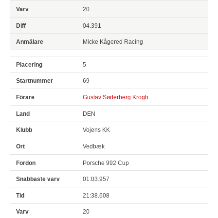
20
04.391
Micke Kågered Racing
5
69
Gustav Søderberg Krogh
DEN
Vojens KK
Vedbæk
Porsche 992 Cup
01:03.957
21:38.608
20