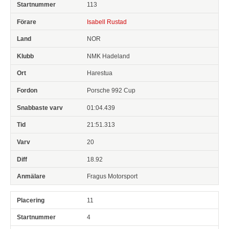
113
Isabell Rustad
NOR
NMK Hadeland
Harestua
Porsche 992 Cup
01:04.439
21:51.313
20
18.92
Fragus Motorsport
11
4