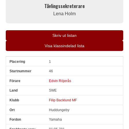
Tävlingssekreterare
Lena Holm
Skriv ut listan
Visa klassindelad lista
1
Pl
Snr
Förare
Land
Klubb
Ort
Fordon
Sn. varv
46
Edvin Röjerås
SWE
Filip Backlund MF
Huddungeby
Yamaha