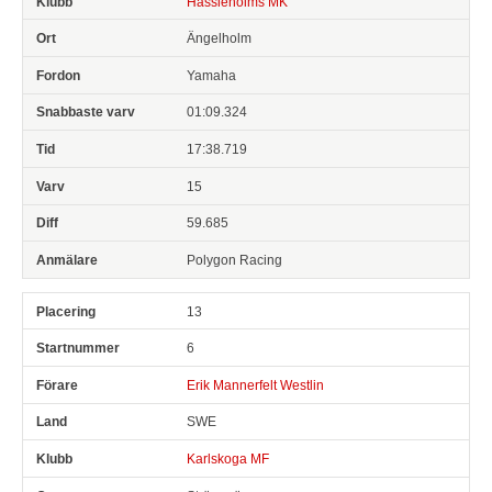
Hässleholms MK
Ängelholm
Yamaha
01:09.324
17:38.719
15
59.685
Polygon Racing
13
6
Erik Mannerfelt Westlin
SWE
Karlskoga MF