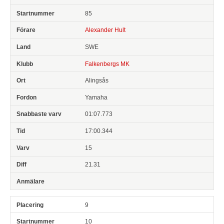
85
Alexander Hult
SWE
Falkenbergs MK
Alingsås
Yamaha
01:07.773
17:00.344
15
21.31
9
10