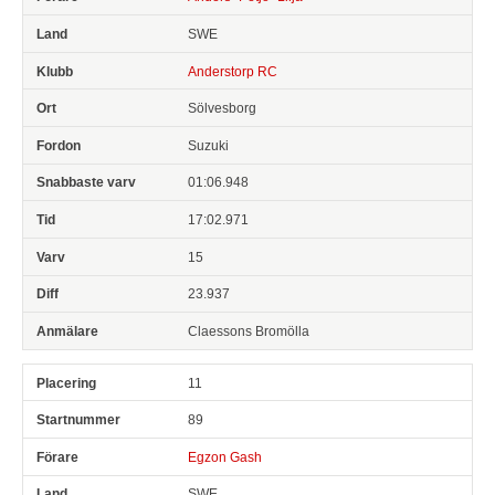
SWE
Anderstorp RC
Sölvesborg
Suzuki
01:06.948
17:02.971
15
23.937
Claessons Bromölla
11
89
Egzon Gash
SWE