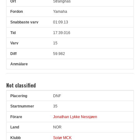
Strängnäs
Yamaha
01:09.13
17:39.016
15
59.982
Not classified
DNF
Pl
Snr
Förare
Land
Klubb
Ort
Fordon
Sn. varv
35
Jonathan Lykke Nessjøen
NOR
Solør MCK