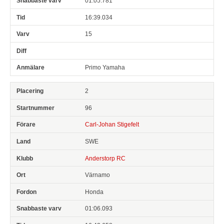
01:05.781
16:39.034
15
Primo Yamaha
2
96
Carl-Johan Stigefelt
SWE
Anderstorp RC
Värnamo
Honda
01:06.093