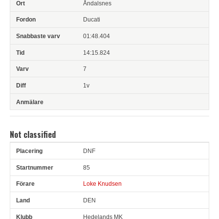
Åndalsnes
Ducati
01:48.404
14:15.824
7
1v
Not classified
DNF
Pl
Snr
Förare
Land
Klubb
Ort
Fordon
Sn. varv
85
Loke Knudsen
DEN
Hedelands MK