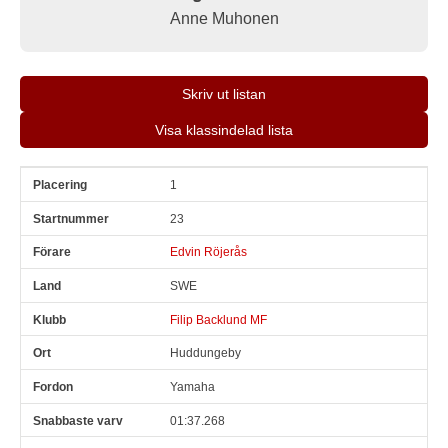
Anne Muhonen
Skriv ut listan
Visa klassindelad lista
1
Pl
Snr
Förare
Land
Klubb
Ort
Fordon
Sn. varv
23
Edvin Röjerås
SWE
Filip Backlund MF
Huddungeby
Yamaha
01:37.268