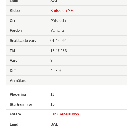
SWE
Karlskoga MF
Pålsboda
Yamaha
01:42.091
13:47.683
8
45.303
11
19
Jan Corneliusson
SWE