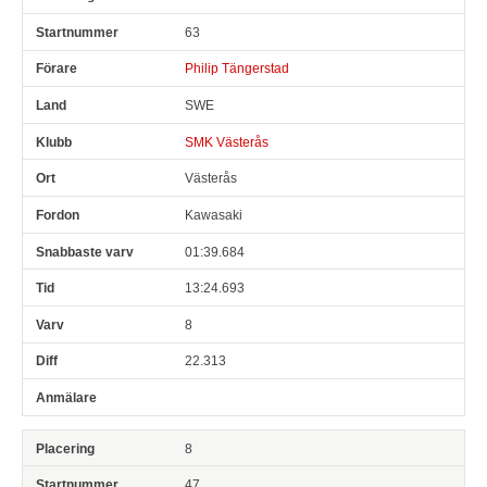
63
Philip Tängerstad
SWE
SMK Västerås
Västerås
Kawasaki
01:39.684
13:24.693
8
22.313
8
47