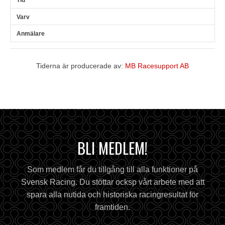
Tiderna är producerade av:
MB Racesupport AB
BLI MEDLEM!
Som medlem får du tillgång till alla funktioner på
Svensk Racing. Du stöttar ocksp vårt arbete med att
spara alla nutida och historiska racingresultat för
framtiden.