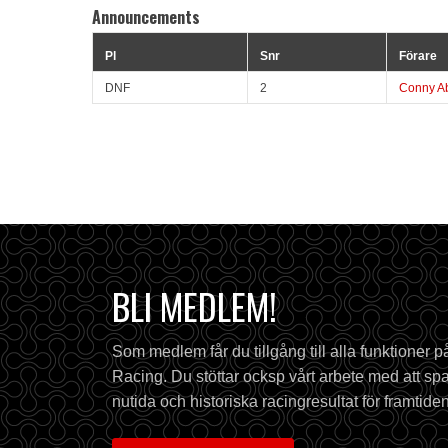
Announcements
Pl
Snr
Förare
DNF
2
Conny A
BLI MEDLEM!
Som medlem får du tillgång till alla funktioner 
Racing. Du stöttar ocksp vårt arbete med att spa
nutida och historiska racingresultat för framtiden