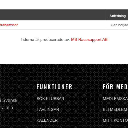
Anledning
brahamsson
Bilen börjad
Tiderna är producerade av:
MB Racesupport AB
FUNKTIONER
FÖR ME
SÖK KLUBBAR
MEDLEMSKA
på Svensk
ra alla
TÄVLINGAR
BLI MEDLEM
.
KALENDER
MITT KONTO