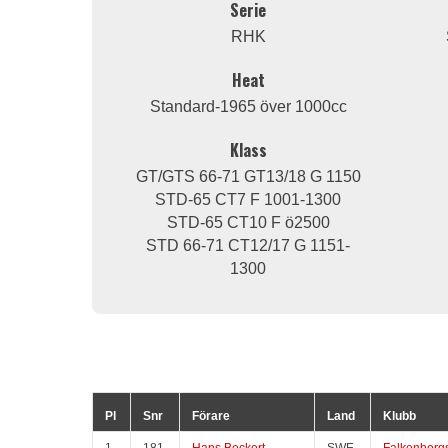
Serie
RHK
Heat
Standard-1965 över 1000cc
Klass
GT/GTS 66-71 GT13/18 G 1150
STD-65 CT7 F 1001-1300
STD-65 CT10 F ö2500
STD 66-71 CT12/17 G 1151-
1300
Pl
Snr
Förare
Land
Klubb
1
181
Hans Beckert
SWE
Falkenberg