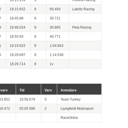
2
18:15.652
9
00.493
Lakritz Racing
7
18:45.88
9
30.721
9
18:46.024
9
30.865
Pela Racing
7
18:55.93
9
40.771
1
19:19.822
9
1:04.663
6
19:29.697
9
1:14.538
18:29.714
8
1v
 varv
Tid
Varv
Anmälare
03.852
10:56.679
5
Team Turkey
16.472
05:05.586
2
Ljungfeldt Motorsport
RaceOnIce