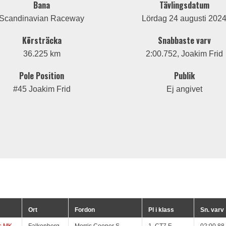
Bana
Tävlingsdatum
Scandinavian Raceway
Lördag 24 augusti 202
Körsträcka
Snabbaste varv
36.225 km
2:00.752, Joakim Frid
Pole Position
Publik
#45 Joakim Frid
Ej angivet
Ort
Fordon
Pl i klass
Sn. varv
s MK
Falkenberg
Morris Cooper S
1, CT7 F
02:00.88