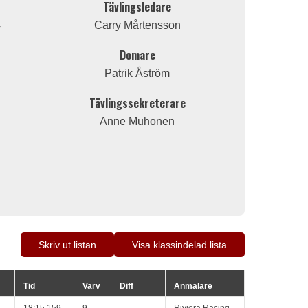
Tävlingsledare
4
Carry Mårtensson
Domare
Patrik Åström
Tävlingssekreterare
Anne Muhonen
Skriv ut listan
Visa klassindelad lista
Tid
Varv
Diff
Anmälare
18:15.159
9
Riviera Racing