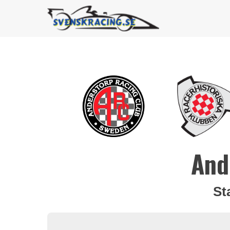
And
St