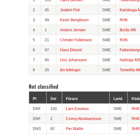
2
45
Joakim Frid
SWE
Karlskoga 
3
49
Kevin Bengtsson
SWE
RHK
4
1
Anders Jensen
SWE
Borås MK
5
21
Christer Folkesson
SWE
RHK
6
97
Hans Eklund
SWE
Falkenberg
7
80
Uno Johansson
SWE
Hyllinge M
8
20
tim folkinger
SWE
Tomelilla M
Not classified
Pl
Snr
Förare
Land
Klub
DNF
100
Lars Esselius
SWE
RHK
DNF
2
Conny Abrahamsson
SWE
RHK
DNS
92
Per Wallin
SWE
SHRA