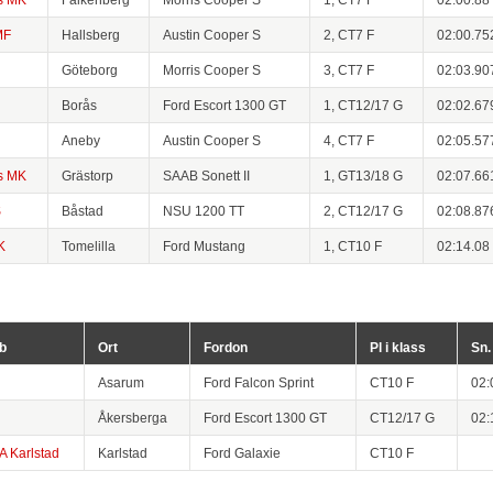
MF
Hallsberg
Austin Cooper S
2, CT7 F
02:00.75
Göteborg
Morris Cooper S
3, CT7 F
02:03.90
Borås
Ford Escort 1300 GT
1, CT12/17 G
02:02.67
Aneby
Austin Cooper S
4, CT7 F
02:05.57
s MK
Grästorp
SAAB Sonett II
1, GT13/18 G
02:07.66
S
Båstad
NSU 1200 TT
2, CT12/17 G
02:08.87
K
Tomelilla
Ford Mustang
1, CT10 F
02:14.08
b
Ort
Fordon
Pl i klass
Sn.
Asarum
Ford Falcon Sprint
CT10 F
02:
Åkersberga
Ford Escort 1300 GT
CT12/17 G
02:
 Karlstad
Karlstad
Ford Galaxie
CT10 F