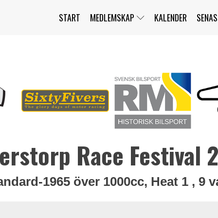
START
MEDLEMSKAP
KALENDER
SENAS
JAG HAR GLÖMT MITT LÖSENORD
MITT KONTO
BLI MEDLEM
erstorp Race Festival 
andard-1965 över 1000cc, Heat 1 , 9 v