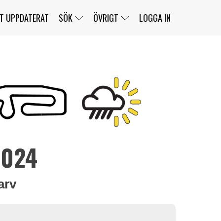
T UPPDATERAT
SÖK
ÖVRIGT
LOGGA IN
SERIER
BANOR
KLASSER
KLUBBAR
FÖRARE
TÄVLINGAR
CUSTOMER PORTAL
NEWSLETTERS UNSUBSCRIBE
SPONSORER
2024
SUPER SALOON
SUPER STAR
GELLERÅSBANAN
LÄNKAR
KOMPLETTERA
PRESS
BENGANS NÖRDSIDA
OM OSS
KONTAKT
WEBBSHOP
arv