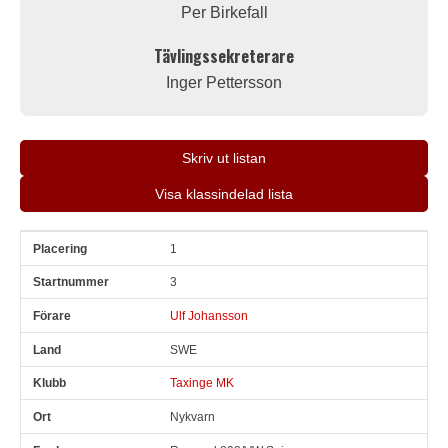
Per Birkefall
Tävlingssekreterare
Inger Pettersson
Skriv ut listan
Visa klassindelad lista
1
Pl
Snr
Förare
Land
Klubb
Ort
Fordon
Sn. varv
3
Ulf Johansson
SWE
Taxinge MK
Nykvarn