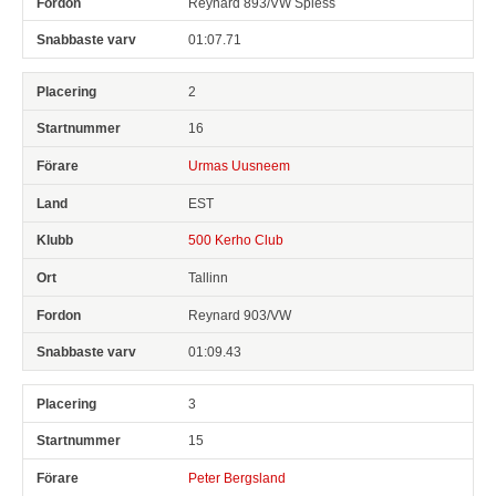
Reynard 893/VW Spiess
01:07.71
2
16
Urmas Uusneem
EST
500 Kerho Club
Tallinn
Reynard 903/VW
01:09.43
3
15
Peter Bergsland