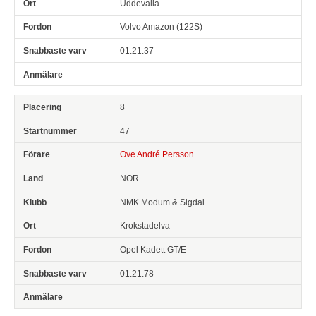
Uddevalla
Volvo Amazon (122S)
01:21.37
8
47
Ove André Persson
NOR
NMK Modum & Sigdal
Krokstadelva
Opel Kadett GT/E
01:21.78