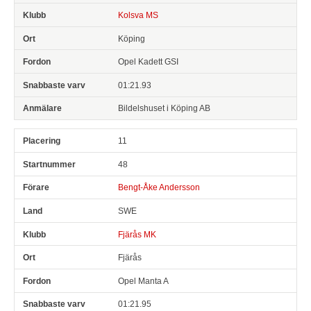
Kolsva MS
Köping
Opel Kadett GSI
01:21.93
Bildelshuset i Köping AB
11
48
Bengt-Åke Andersson
SWE
Fjärås MK
Fjärås
Opel Manta A
01:21.95