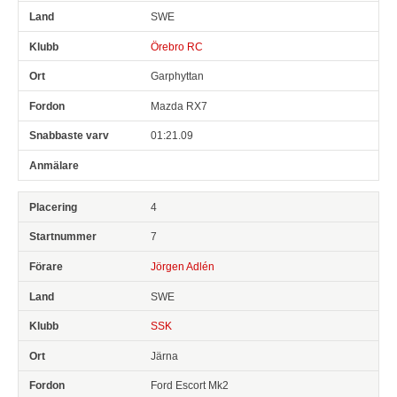
SWE
Örebro RC
Garphyttan
Mazda RX7
01:21.09
4
7
Jörgen Adlén
SWE
SSK
Järna
Ford Escort Mk2