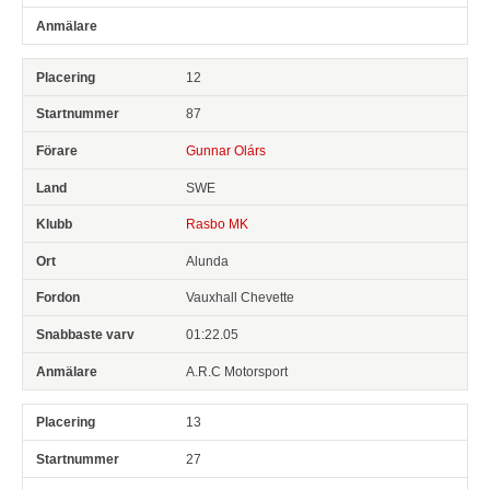
12
87
Gunnar Olárs
SWE
Rasbo MK
Alunda
Vauxhall Chevette
01:22.05
A.R.C Motorsport
13
27