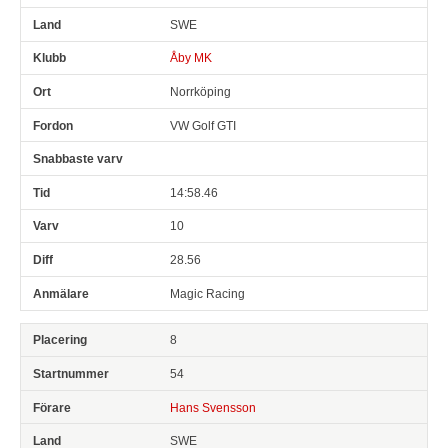
SWE
Åby MK
Norrköping
VW Golf GTI
14:58.46
10
28.56
Magic Racing
8
54
Hans Svensson
SWE