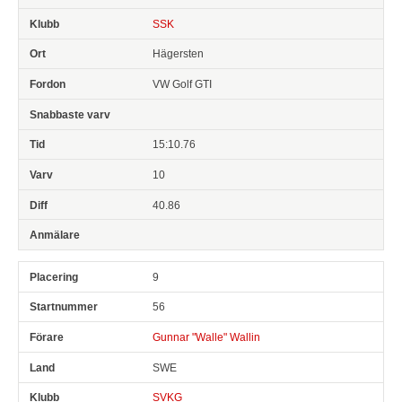
SSK
Hägersten
VW Golf GTI
15:10.76
10
40.86
9
56
Gunnar "Walle" Wallin
SWE
SVKG