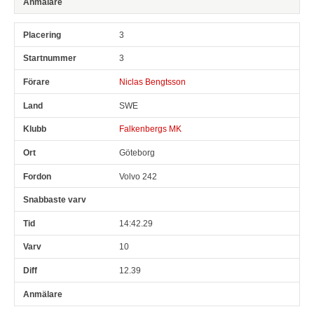
3
3
Niclas Bengtsson
SWE
Falkenbergs MK
Göteborg
Volvo 242
14:42.29
10
12.39