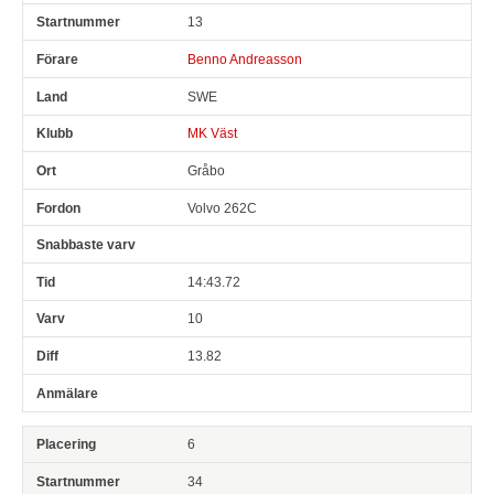
13
Benno Andreasson
SWE
MK Väst
Gråbo
Volvo 262C
14:43.72
10
13.82
6
34