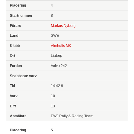
4
8
Markus Nyberg
SWE
Älmhults MK
Liatorp
Volvo 242
14:42.9
10
13
EWJ Rally & Racing Team
5