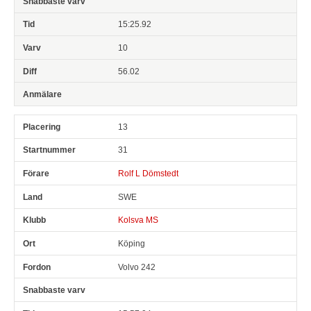
15:25.92
10
56.02
13
31
Rolf L Dömstedt
SWE
Kolsva MS
Köping
Volvo 242