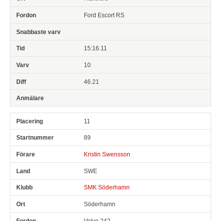
Ford Escort RS
15:16.11
10
46.21
11
89
Kristin Swensson
SWE
SMK Söderhamn
Söderhamn
Volvo 242