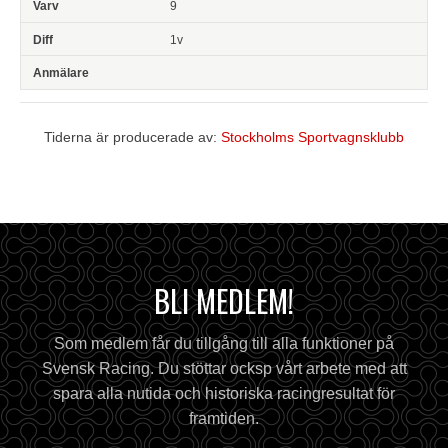
9
1v
Tiderna är producerade av:
Stockholms Sportvagnsklubb
BLI MEDLEM!
Som medlem får du tillgång till alla funktioner på
Svensk Racing. Du stöttar ocksp vårt arbete med att
spara alla nutida och historiska racingresultat för
framtiden.