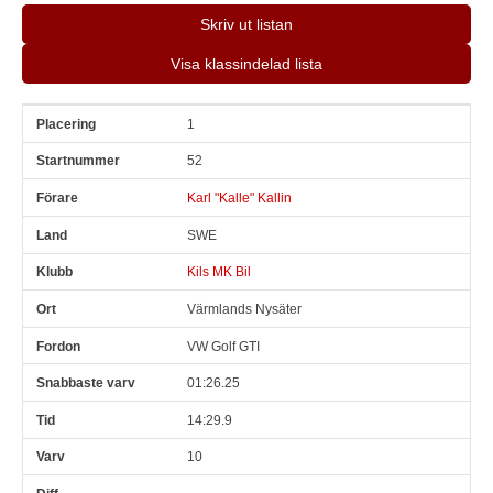
Skriv ut listan
Visa klassindelad lista
1
Pl
Snr
Förare
Land
Klubb
Ort
Fordon
Sn. varv
52
Karl "Kalle" Kallin
SWE
Kils MK Bil
Värmlands Nysäter
VW Golf GTI
01:26.25
14:29.9
10