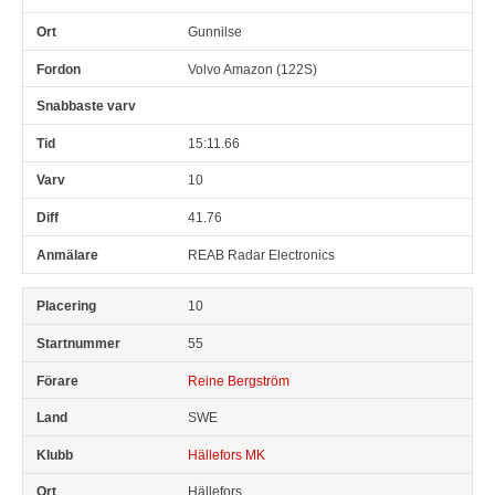
Gunnilse
Volvo Amazon (122S)
15:11.66
10
41.76
REAB Radar Electronics
10
55
Reine Bergström
SWE
Hällefors MK
Hällefors