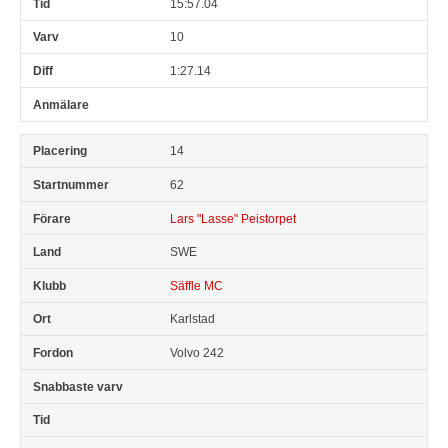
15:57.04
10
1:27.14
14
62
Lars "Lasse" Peistorpet
SWE
Säffle MC
Karlstad
Volvo 242