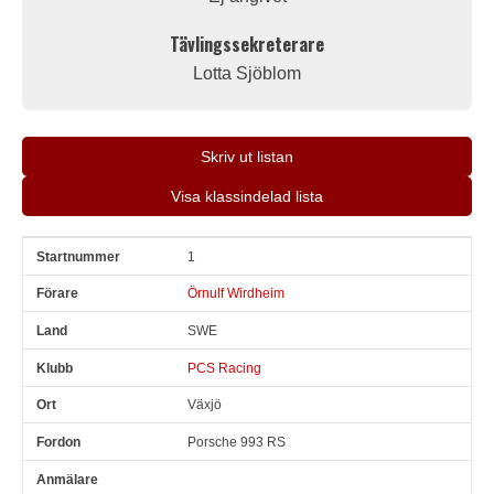
Tävlingssekreterare
Lotta Sjöblom
Skriv ut listan
Visa klassindelad lista
1
Snr
Förare
Land
Klubb
Ort
Fordon
Anmälare
Örnulf Wirdheim
SWE
PCS Racing
Växjö
Porsche 993 RS