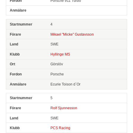
Porsche 911 Turbo
4
Mikael "Micke" Gustavsson
SWE
Hyllinge MS
Görslöv
Porsche
Ecurie Toison d´Or
5
Rolf Sjunnesson
SWE
PCS Racing