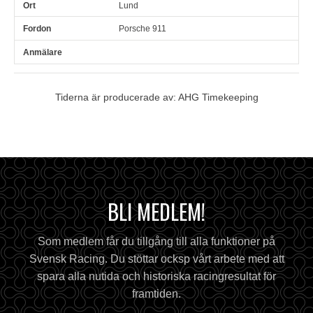
Lund
Porsche 911
Tiderna är producerade av: AHG Timekeeping
BLI MEDLEM!
Som medlem får du tillgång till alla funktioner på
Svensk Racing. Du stöttar ocksp vårt arbete med att
spara alla nutida och historiska racingresultat för
framtiden.