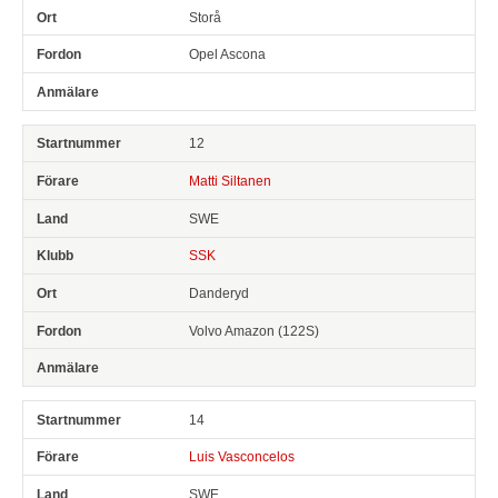
Storå
Opel Ascona
12
Matti Siltanen
SWE
SSK
Danderyd
Volvo Amazon (122S)
14
Luis Vasconcelos
SWE