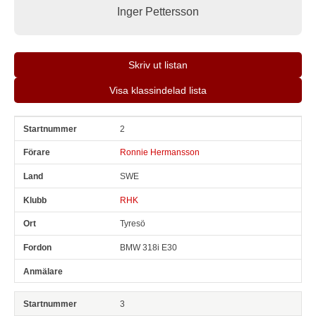
Inger Pettersson
Skriv ut listan
Visa klassindelad lista
2
Snr
Förare
Land
Klubb
Ort
Fordon
Anmälare
Ronnie Hermansson
SWE
RHK
Tyresö
BMW 318i E30
3