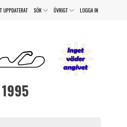
T UPPDATERAT
SÖK
ÖVRIGT
LOGGA IN
SERIER
BANOR
KLASSER
KLUBBAR
FÖRARE
TÄVLINGAR
CUSTOMER PORTAL
NEWSLETTERS UNSUBSCRIBE
SPONSORER
 1995
SUPER SALOON
SUPER STAR
GELLERÅSBANAN
LÄNKAR
KOMPLETTERA
PRESS
BENGANS NÖRDSIDA
OM OSS
KONTAKT
WEBBSHOP