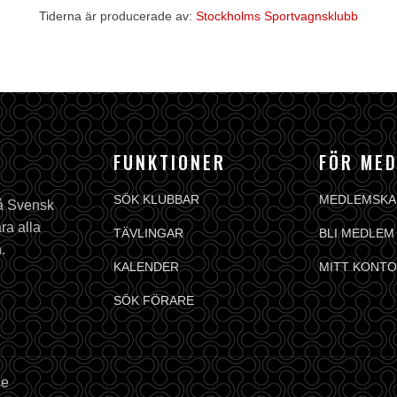
Tiderna är producerade av:
Stockholms Sportvagnsklubb
FUNKTIONER
FÖR ME
SÖK KLUBBAR
MEDLEMSKA
på Svensk
ra alla
TÄVLINGAR
BLI MEDLEM
.
KALENDER
MITT KONTO
SÖK FÖRARE
se