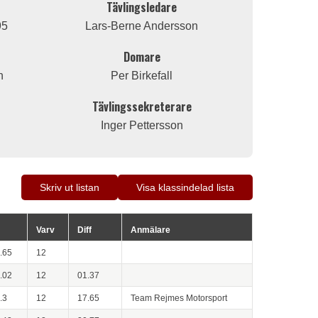
Tävlingsledare
95
Lars-Berne Andersson
Domare
n
Per Birkefall
Tävlingssekreterare
Inger Pettersson
Skriv ut listan
Visa klassindelad lista
Varv
Diff
Anmälare
.65
12
.02
12
01.37
.3
12
17.65
Team Rejmes Motorsport