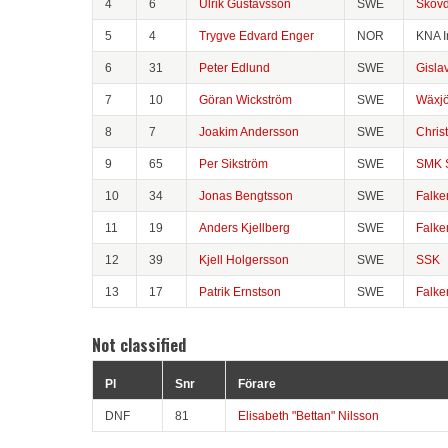
4
6
Ulrik Gustavsson
SWE
Sköv
5
4
Trygve Edvard Enger
NOR
KNA I
6
31
Peter Edlund
SWE
Gisla
7
10
Göran Wickström
SWE
Wäxj
8
7
Joakim Andersson
SWE
Chris
9
65
Per Sikström
SWE
SMK S
10
34
Jonas Bengtsson
SWE
Falke
11
19
Anders Kjellberg
SWE
Falke
12
39
Kjell Holgersson
SWE
SSK
13
17
Patrik Ernstson
SWE
Falke
Not classified
Pl
Snr
Förare
DNF
81
Elisabeth "Bettan" Nilsson