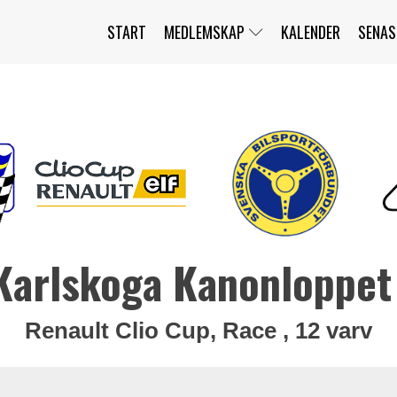
START
MEDLEMSKAP
KALENDER
SENAS
JAG HAR GLÖMT MITT LÖSENORD
MITT KONTO
BLI MEDLEM
Karlskoga Kanonloppet
Renault Clio Cup, Race , 12 varv