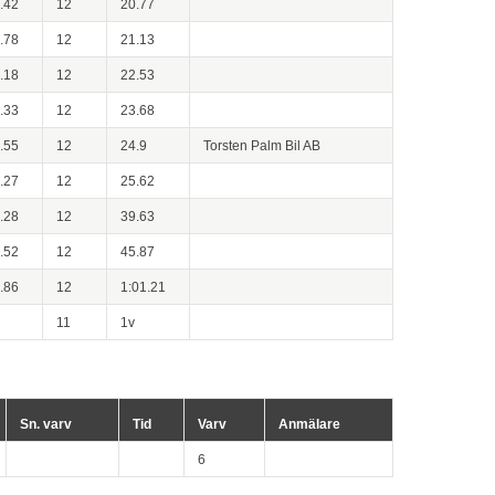
.42
12
20.77
.78
12
21.13
.18
12
22.53
.33
12
23.68
.55
12
24.9
Torsten Palm Bil AB
.27
12
25.62
.28
12
39.63
.52
12
45.87
.86
12
1:01.21
11
1v
Sn. varv
Tid
Varv
Anmälare
6