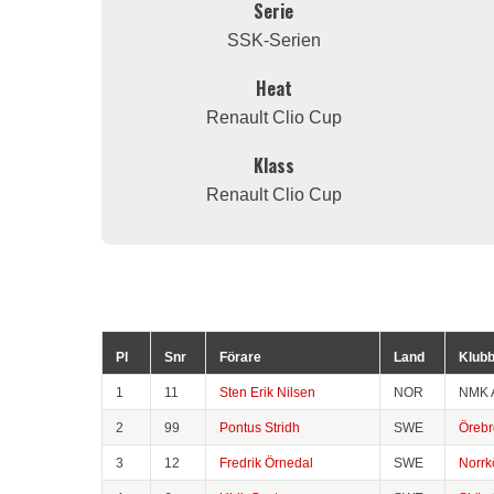
Serie
SSK-Serien
Heat
Renault Clio Cup
Klass
Renault Clio Cup
Pl
Snr
Förare
Land
Klub
1
11
Sten Erik Nilsen
NOR
NMK 
2
99
Pontus Stridh
SWE
Öreb
3
12
Fredrik Örnedal
SWE
Norrk