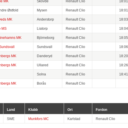
de MK
Skövde
Renault Clio
18:01
ndre Østfold
Mysen
Renault Clio
18:01
veds MK
Anderstorp
Renault Clio
18:03
ö MS
Liatorp
Renault Clio
18:04
tinehamns MK
Björneborg
Renault Clio
18:05
undsvall
Sundsvall
Renault Clio
18:06
nbergs MK
Danderyd
Renault Clio
18:20
nbergs MK
Ullared
Renault Clio
18:26
Solna
Renault Clio
18:41
nbergs MK
Borås
Renault Clio
Land
Klubb
Ort
Fordon
SWE
Munkfors MC
Karlstad
Renault Clio