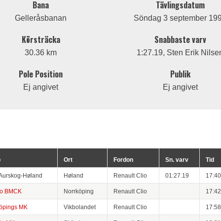
Bana
Tävlingsdatum
Gelleråsbanan
Söndag 3 september 19
Körsträcka
Snabbaste varv
30.36 km
1:27.19, Sten Erik Nilse
Pole Position
Publik
Ej angivet
Ej angivet
b
Ort
Fordon
Sn. varv
Tid
Aurskog-Høland
Høland
Renault Clio
01:27.19
17:40
ro BMCK
Norrköping
Renault Clio
17:42
öpings MK
Vikbolandet
Renault Clio
17:58