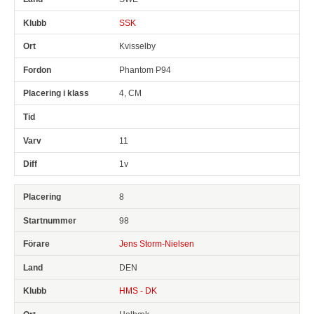
SSK
Kvisselby
Phantom P94
4, CM
11
1v
8
98
Jens Storm-Nielsen
DEN
HMS - DK