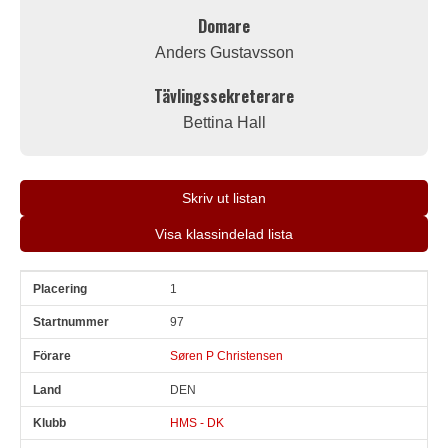
Domare
Anders Gustavsson
Tävlingssekreterare
Bettina Hall
Skriv ut listan
Visa klassindelad lista
1
Pl
Snr
Förare
Land
Klubb
Ort
Fordon
Pl i klass
97
Søren P Christensen
DEN
HMS - DK