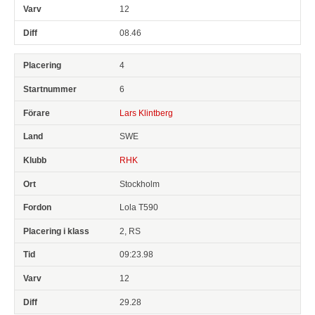
12
08.46
4
6
Lars Klintberg
SWE
RHK
Stockholm
Lola T590
2, RS
09:23.98
12
29.28