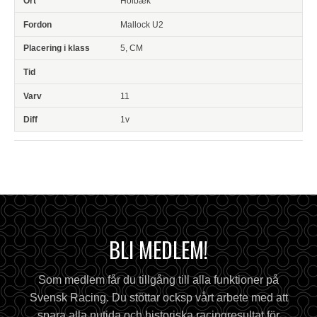
Holbæk
Mallock U2
5, CM
11
1v
BLI MEDLEM!
Som medlem får du tillgång till alla funktioner på
Svensk Racing. Du stöttar ocksp vårt arbete med att
spara alla nutida och historiska racingresultat för