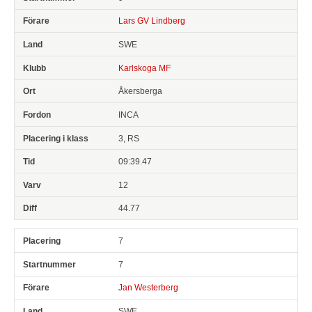
Lars GV Lindberg
SWE
Karlskoga MF
Åkersberga
INCA
3, RS
09:39.47
12
44.77
7
7
Jan Westerberg
SWE