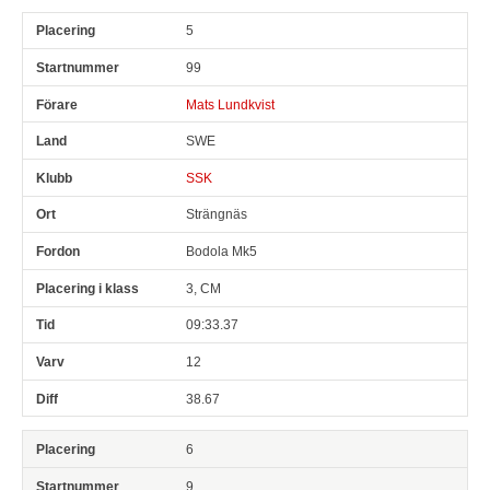
5
99
Mats Lundkvist
SWE
SSK
Strängnäs
Bodola Mk5
3, CM
09:33.37
12
38.67
6
9