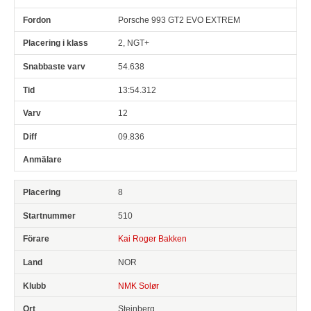
Porsche 993 GT2 EVO EXTREM
2, NGT+
54.638
13:54.312
12
09.836
8
510
Kai Roger Bakken
NOR
NMK Solør
Steinberg