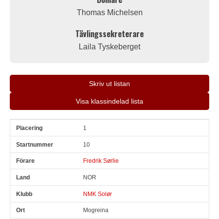
Thomas Michelsen
Tävlingssekreterare
Laila Tyskeberget
Skriv ut listan
Visa klassindelad lista
1
Pl
Snr
Förare
Land
Klubb
Ort
Fordon
Pl i klass
10
Fredrik Sørlie
NOR
NMK Solør
Mogreina