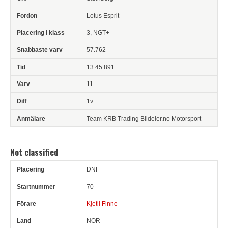
Lotus Esprit
3, NGT+
57.762
13:45.891
11
1v
Team KRB Trading Bildeler.no Motorsport
Not classified
DNF
Pl
Snr
Förare
Land
Klubb
Ort
Fordon
Pl i klass
70
Kjetil Finne
NOR