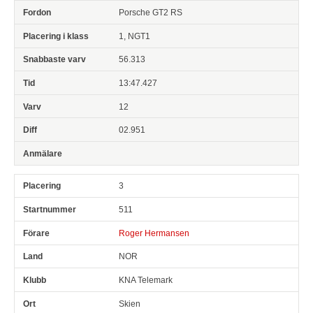
Porsche GT2 RS
1, NGT1
56.313
13:47.427
12
02.951
3
511
Roger Hermansen
NOR
KNA Telemark
Skien