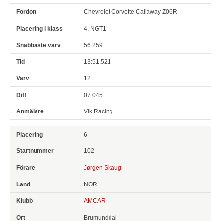
Chevrolet Corvette Callaway Z06R
4, NGT1
56.259
13:51.521
12
07.045
Vik Racing
6
102
Jørgen Skaug
NOR
AMCAR
Brumunddal