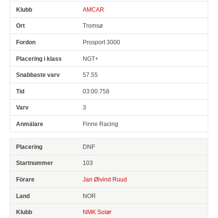
AMCAR
Tromsø
Prosport 3000
NGT+
57.55
03:00.758
3
Finne Racing
DNF
103
Jan Øivind Ruud
NOR
NMK Solør