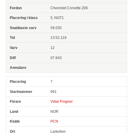
Chevrolet Corvette Z06
5, NGT1
59.035
13:52.119
12
07.643
7
991
Vidar Frogner
NOR
PCN
Larkollen