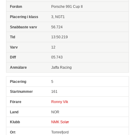
Porsche 991 Cup II
3, NGT1
56.724
13:50.219
12
05.743
Jaffa Racing
5
161
Ronny Vik
NOR
NMK Solør
Tomrefjord