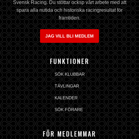
Svensk Racing. Du stöttar ocksp vårt arbete med att
spara alla nutida och historiska racingresultat för
framtiden.
JAG VILL BLI MEDLEM
FUNKTIONER
SÖK KLUBBAR
TÄVLINGAR
KALENDER
SÖK FÖRARE
FÖR MEDLEMMAR