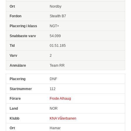
Nordby
Stealth B7
NGT+
54.099
01:51.185
2
Team RR
DNF
112
Frode Alhaug
NOR
KNA Vålerbanen
Hamar