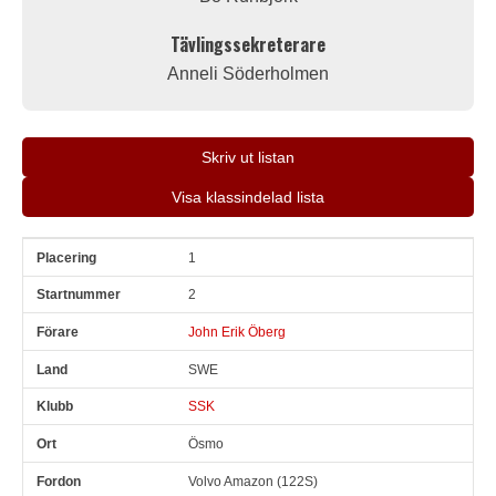
Tävlingssekreterare
Anneli Söderholmen
Skriv ut listan
Visa klassindelad lista
1
Pl
Snr
Förare
Land
Klubb
Ort
Fordon
Sn. varv
2
John Erik Öberg
SWE
SSK
Ösmo
Volvo Amazon (122S)