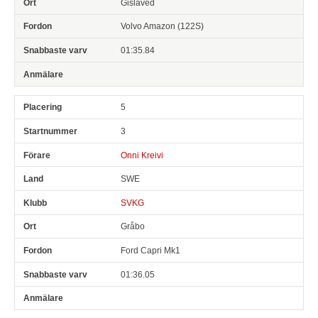
Gislaved
Volvo Amazon (122S)
01:35.84
5
3
Onni Kreivi
SWE
SVKG
Gråbo
Ford Capri Mk1
01:36.05