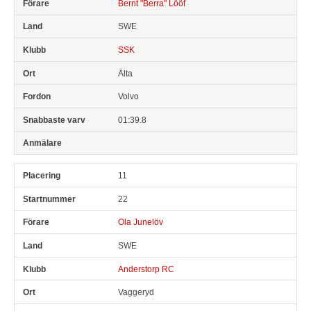
Bernt "Berra" Lööf
SWE
SSK
Älta
Volvo
01:39.8
11
22
Ola Junelöv
SWE
Anderstorp RC
Vaggeryd