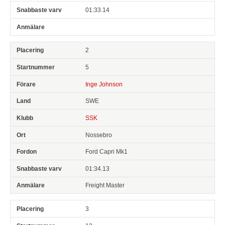
01:33.14
2
5
Inge Johnson
SWE
SSK
Nossebro
Ford Capri Mk1
01:34.13
Freight Master
3