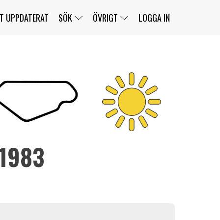
T UPPDATERAT
SÖK
ÖVRIGT
LOGGA IN
SERIER
BANOR
KLASSER
KLUBBAR
FÖRARE
TÄVLINGAR
CUSTOMER PORTAL
NEWSLETTERS UNSUBSCRIBE
SPONSORER
 1983
SUPER SALOON
SUPER STAR
GELLERÅSBANAN
LÄNKAR
KOMPLETTERA
PRESS
BENGANS NÖRDSIDA
OM OSS
KONTAKT
WEBBSHOP