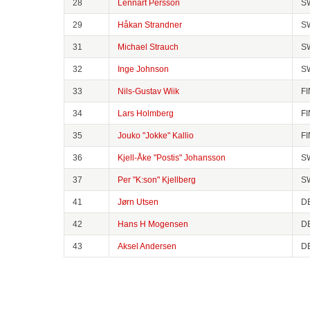
28
Lennart Persson
S
29
Håkan Strandner
S
31
Michael Strauch
S
32
Inge Johnson
S
33
Nils-Gustav Wiik
FI
34
Lars Holmberg
FI
35
Jouko "Jokke" Kallio
FI
36
Kjell-Åke "Postis" Johansson
S
37
Per "K:son" Kjellberg
S
41
Jørn Utsen
D
42
Hans H Mogensen
D
43
Aksel Andersen
D