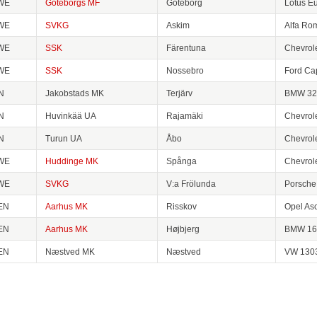
WE
Göteborgs MF
Göteborg
Lotus E
WE
SVKG
Askim
Alfa Ro
WE
SSK
Färentuna
Chevrol
WE
SSK
Nossebro
Ford Ca
N
Jakobstads MK
Terjärv
BMW 32
N
Huvinkää UA
Rajamäki
Chevrol
N
Turun UA
Åbo
Chevrol
WE
Huddinge MK
Spånga
Chevrol
WE
SVKG
V:a Frölunda
Porsche
EN
Aarhus MK
Risskov
Opel As
EN
Aarhus MK
Højbjerg
BMW 16
EN
Næstved MK
Næstved
VW 130