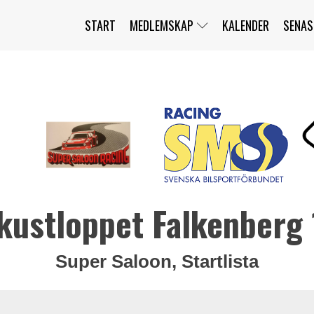
START
MEDLEMSKAP
KALENDER
SENAS
JAG HAR GLÖMT MITT LÖSENORD
MITT KONTO
BLI MEDLEM
kustloppet Falkenberg
Super Saloon, Startlista