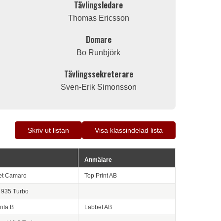
Tävlingsledare
Thomas Ericsson
Domare
Bo Runbjörk
Tävlingssekreterare
Sven-Erik Simonsson
Skriv ut listan
Visa klassindelad lista
Anmälare
et Camaro
Top Print AB
 935 Turbo
nta B
Labbet AB