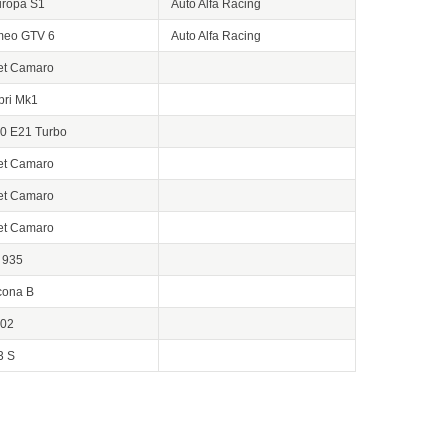
uropa S1
Auto Alfa Racing
meo GTV 6
Auto Alfa Racing
et Camaro
pri Mk1
0 E21 Turbo
et Camaro
et Camaro
et Camaro
 935
cona B
02
3 S