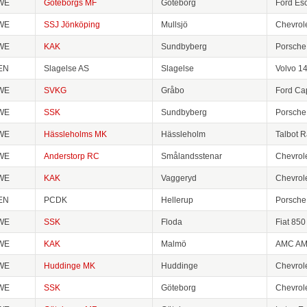
WE
Göteborgs MF
Göteborg
Ford Es
WE
SSJ Jönköping
Mullsjö
Chevrol
WE
KAK
Sundbyberg
Porsche
EN
Slagelse AS
Slagelse
Volvo 1
WE
SVKG
Gråbo
Ford Ca
WE
SSK
Sundbyberg
Porsche
WE
Hässleholms MK
Hässleholm
Talbot R
WE
Anderstorp RC
Smålandsstenar
Chevrole
WE
KAK
Vaggeryd
Chevrol
EN
PCDK
Hellerup
Porsche
WE
SSK
Floda
Fiat 850
WE
KAK
Malmö
AMC AMX
WE
Huddinge MK
Huddinge
Chevrol
WE
SSK
Göteborg
Chevrol