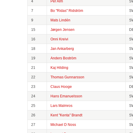
4
Per Alm
S
7
Bo "Ridas" Ridström
S
9
Mats Lindén
S
15
Jørgen Jensen
D
16
Onni Kreivi
S
18
Jan Ankarberg
S
19
Anders Boström
S
21
Kaj Hilding
S
22
Thomas Gunnarsson
S
23
Claus Hooge
D
24
Hans Emanuelsson
S
25
Lars Malmros
S
26
Kent "Kenta" Brandt
S
27
Michael D Noss
S