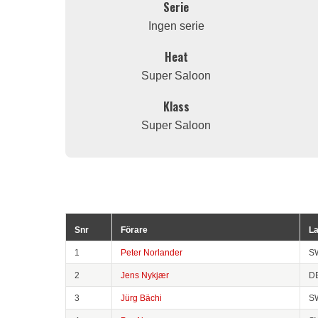
Serie
Ingen serie
Heat
Super Saloon
Klass
Super Saloon
Snr
Förare
L
1
Peter Norlander
S
2
Jens Nykjær
D
3
Jürg Bächi
S