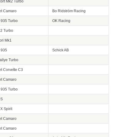
cort Mk2 Turbo
et Camaro
Bo Ridström Racing
 935 Turbo
OK Racing
42 Turbo
pri Mk1
 935
Schick AB
allye Turbo
t Corvette C3
et Camaro
 935 Turbo
 S
 Spirit
et Camaro
et Camaro