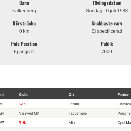
Bana
Tävlingsdatum
Falkenberg
Söndag 10 juli 1983
Körsträcka
Snabbaste varv
0 km
Ej specificerad
Pole Position
Publik
Ej angivet
7000
and
Klubb
Ort
Fordon
WE
KAK
Lerum
Chevrol
EN
Næstved MK
Tappernøje
Porsche
WE
RHK
Älta
Opel Ma