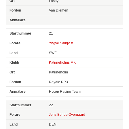
Låsby
Van Diemen
21
Yngve Sällqvist
SWE
Katrineholms MK
Katrineholm
Royale RP31
Hycop Racing Team
22
Jens Bonde Overgaard
DEN