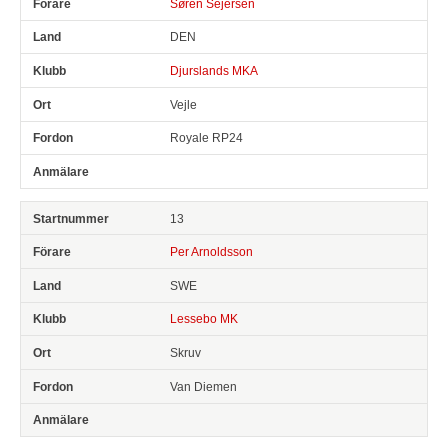
Søren Sejersen
DEN
Djurslands MKA
Vejle
Royale RP24
13
Per Arnoldsson
SWE
Lessebo MK
Skruv
Van Diemen