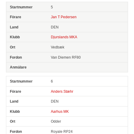
5
Jan T Pedersen
DEN
Djurslands MKA
Vedbæk
Van Diemen RF80
6
Anders Stæhr
DEN
Aarhus MK
Odder
Royale RP24