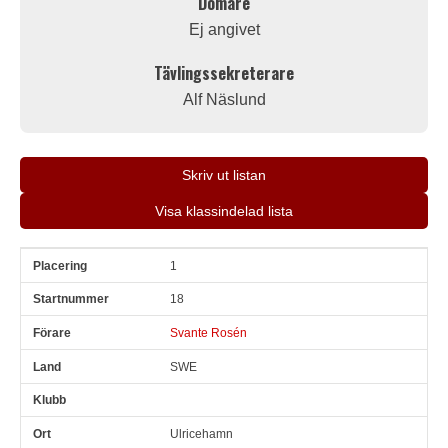
Domare
Ej angivet
Tävlingssekreterare
Alf Näslund
Skriv ut listan
Visa klassindelad lista
1
Pl
Snr
Förare
Land
Klubb
Ort
Fordon
Sn. varv
18
Svante Rosén
SWE
Ulricehamn