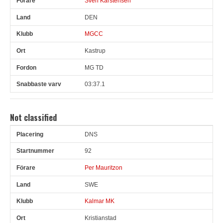
Sven Karstensen
DEN
MGCC
Kastrup
MG TD
03:37.1
Not classified
DNS
Pl
Snr
Förare
Land
Klubb
Ort
Fordon
Sn. varv
92
Per Mauritzon
SWE
Kalmar MK
Kristianstad