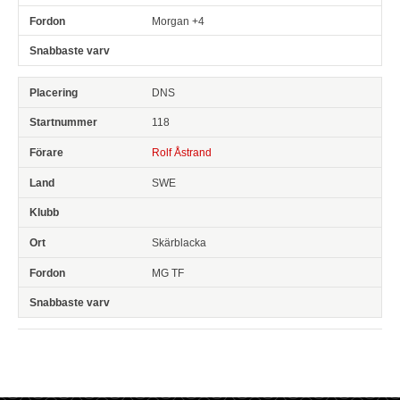
Morgan +4
DNS
118
Rolf Åstrand
SWE
Skärblacka
MG TF