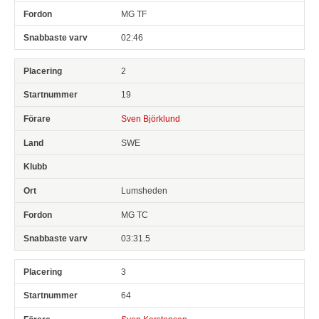
MG TF
02:46
2
19
Sven Björklund
SWE
Lumsheden
MG TC
03:31.5
3
64