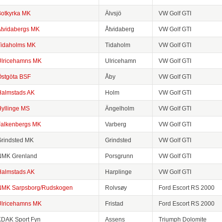
otkyrka MK
Älvsjö
VW Golf GTI
tvidabergs MK
Åtvidaberg
VW Golf GTI
Tidaholms MK
Tidaholm
VW Golf GTI
Ulricehamns MK
Ulricehamn
VW Golf GTI
stgöta BSF
Åby
VW Golf GTI
Halmstads AK
Holm
VW Golf GTI
yllinge MS
Ängelholm
VW Golf GTI
Falkenbergs MK
Varberg
VW Golf GTI
rindsted MK
Grindsted
VW Golf GTI
NMK Grenland
Porsgrunn
VW Golf GTI
Halmstads AK
Harplinge
VW Golf GTI
NMK Sarpsborg/Rudskogen
Rolvsøy
Ford Escort RS 2000
Ulricehamns MK
Fristad
Ford Escort RS 2000
KDAK Sport Fyn
Assens
Triumph Dolomite