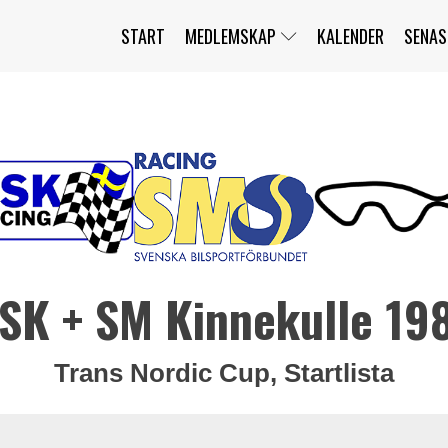
START
MEDLEMSKAP
KALENDER
SENAS
JAG HAR GLÖMT MITT LÖSENORD
MITT KONTO
BLI MEDLEM
SK + SM Kinnekulle 19
Trans Nordic Cup, Startlista