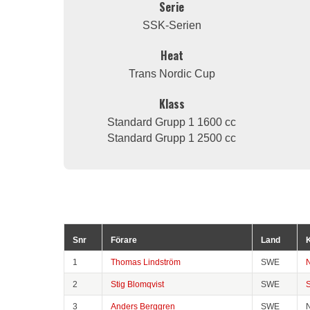
Serie
SSK-Serien
Heat
Trans Nordic Cup
Klass
Standard Grupp 1 1600 cc
Standard Grupp 1 2500 cc
Snr
Förare
Land
1
Thomas Lindström
SWE
2
Stig Blomqvist
SWE
3
Anders Berggren
SWE