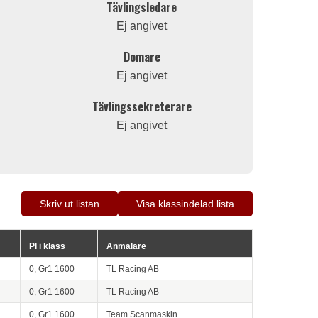
Tävlingsledare
Ej angivet
Domare
Ej angivet
Tävlingssekreterare
Ej angivet
Skriv ut listan
Visa klassindelad lista
Pl i klass
Anmälare
0, Gr1 1600
TL Racing AB
0, Gr1 1600
TL Racing AB
0, Gr1 1600
Team Scanmaskin