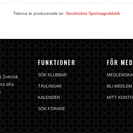
Tiderna är producerade av:
Stockholms Sportvagnsklubb
FUNKTIONER
FÖR ME
SÖK KLUBBAR
MEDLEMSKA
på Svensk
ra alla
TÄVLINGAR
BLI MEDLEM
.
KALENDER
MITT KONTO
SÖK FÖRARE