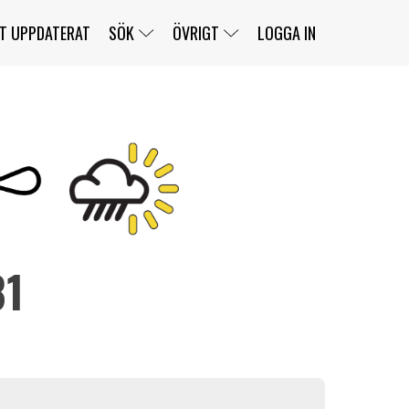
T UPPDATERAT
SÖK
ÖVRIGT
LOGGA IN
SERIER
BANOR
KLASSER
KLUBBAR
FÖRARE
TÄVLINGAR
CUSTOMER PORTAL
NEWSLETTERS UNSUBSCRIBE
SPONSORER
81
SUPER SALOON
SUPER STAR
GELLERÅSBANAN
LÄNKAR
KOMPLETTERA
PRESS
BENGANS NÖRDSIDA
OM OSS
KONTAKT
WEBBSHOP