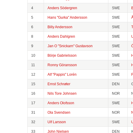
4
Anders Södergren
SWE
B
5
Hans "Gurka" Andersson
SWE
Å
6
Billy Andersson
SWE
8
Anders Dahlgren
SWE
9
Jan O "Snickarn" Gustavson
SWE
Ö
10
Börje Gabrielsson
SWE
11
Ronny Göransson
SWE
H
12
Alf "Pappis" Lorén
SWE
15
Ernst Schrøter
DEN
G
16
Nils Tore Johnsen
NOR
17
Anders Olofsson
SWE
31
Ola Svendsen
NOR
32
Ulf Larsson
SWE
33
John Nielsen
DEN