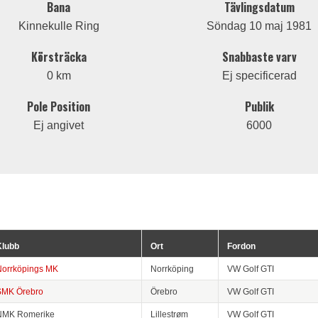
Bana
Tävlingsdatum
Kinnekulle Ring
Söndag 10 maj 1981
Körsträcka
Snabbaste varv
0 km
Ej specificerad
Pole Position
Publik
Ej angivet
6000
Klubb
Ort
Fordon
Norrköpings MK
Norrköping
VW Golf GTI
SMK Örebro
Örebro
VW Golf GTI
NMK Romerike
Lillestrøm
VW Golf GTI