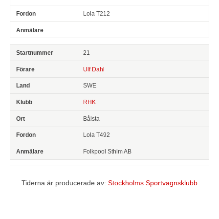
Lola T212
21
Ulf Dahl
SWE
RHK
Bålsta
Lola T492
Folkpool Sthlm AB
Tiderna är producerade av:
Stockholms Sportvagnsklubb