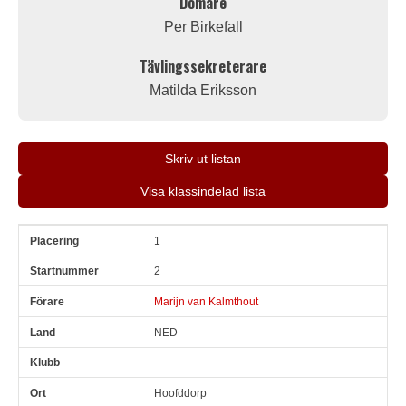
Domare
Per Birkefall
Tävlingssekreterare
Matilda Eriksson
Skriv ut listan
Visa klassindelad lista
1
Pl
Snr
Förare
Land
Klubb
Ort
Fordon
Sn. varv
2
Marijn van Kalmthout
NED
Hoofddorp