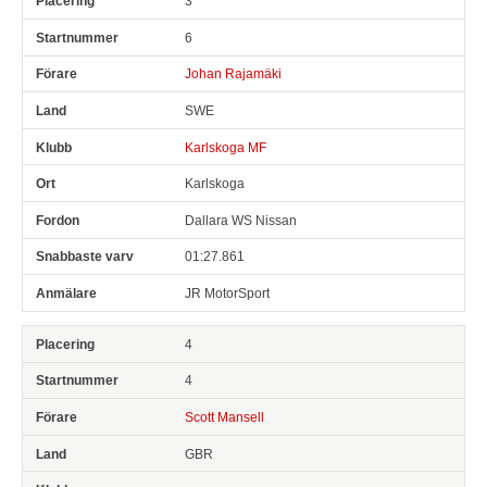
3
6
Johan Rajamäki
SWE
Karlskoga MF
Karlskoga
Dallara WS Nissan
01:27.861
JR MotorSport
4
4
Scott Mansell
GBR