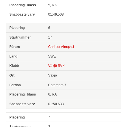
5, RA
01:49.508
6
17
Christer Almqvist
SWE
Växjö SVK
Växjö
Caterham 7
6, RA
01:50.633
7
3