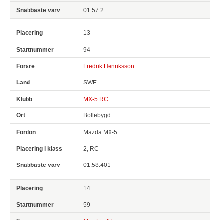
01:57.2
13
94
Fredrik Henriksson
SWE
MX-5 RC
Bollebygd
Mazda MX-5
2, RC
01:58.401
14
59