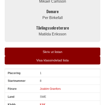
Mikael Carlsson
Domare
Per Birkefall
Tävlingssekreterare
Matilda Eriksson
Skriv ut listan
Visa klassindelad lista
1
Pl
Snr
Förare
Land
Klubb
Ort
Fordon
Pl i klass
8
Joakim Granfors
SWE
KAK