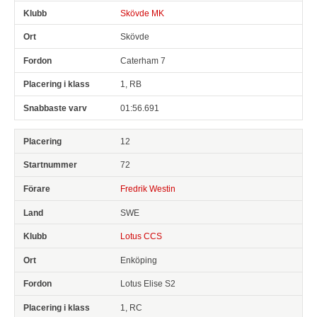
Skövde MK
Skövde
Caterham 7
1, RB
01:56.691
12
72
Fredrik Westin
SWE
Lotus CCS
Enköping
Lotus Elise S2
1, RC