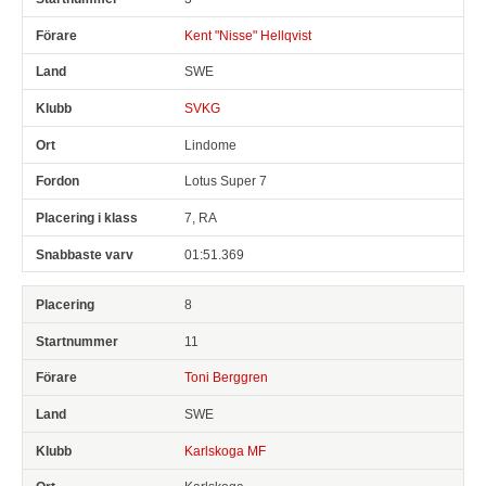
Kent "Nisse" Hellqvist
SWE
SVKG
Lindome
Lotus Super 7
7, RA
01:51.369
8
11
Toni Berggren
SWE
Karlskoga MF