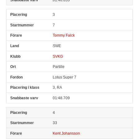
3
7
Tommy Falck
SWE
SVKG
Partille
Lotus Super 7
3, RA
01:48.709
4
33
Kent Johansson