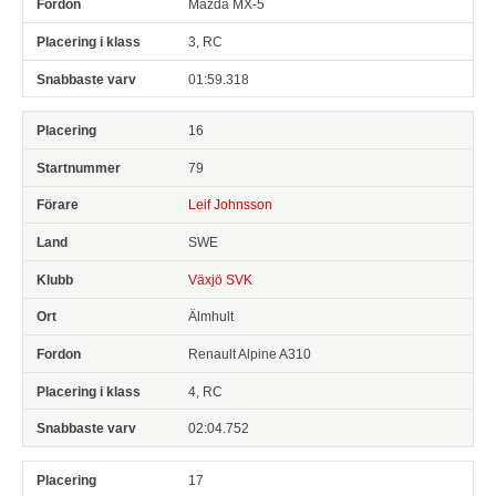
Mazda MX-5
3, RC
01:59.318
16
79
Leif Johnsson
SWE
Växjö SVK
Älmhult
Renault Alpine A310
4, RC
02:04.752
17