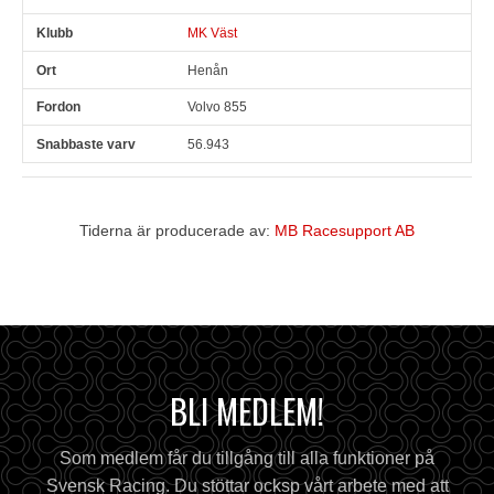
MK Väst
Henån
Volvo 855
56.943
Tiderna är producerade av:
MB Racesupport AB
BLI MEDLEM!
Som medlem får du tillgång till alla funktioner på
Svensk Racing. Du stöttar ocksp vårt arbete med att