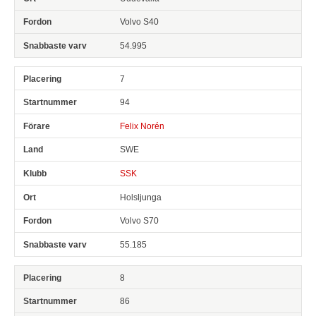
Volvo S40
54.995
7
94
Felix Norén
SWE
SSK
Holsljunga
Volvo S70
55.185
8
86