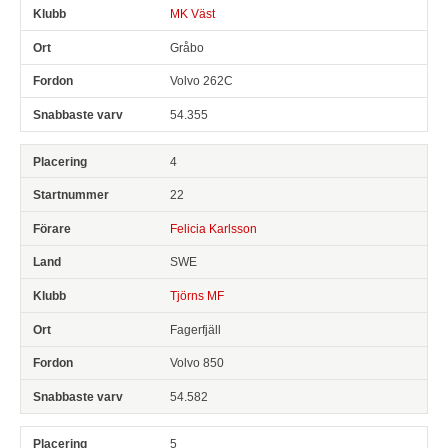
MK Väst
Gråbo
Volvo 262C
54.355
4
22
Felicia Karlsson
SWE
Tjörns MF
Fagerfjäll
Volvo 850
54.582
5