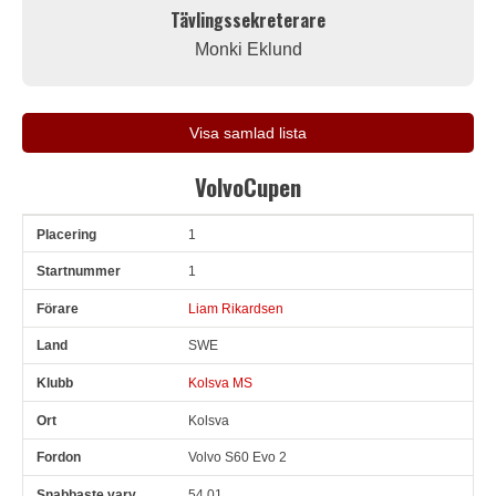
Tävlingssekreterare
Monki Eklund
Visa samlad lista
VolvoCupen
1
Pl
Snr
Förare
Land
Klubb
Ort
Fordon
Sn. varv
1
Liam Rikardsen
SWE
Kolsva MS
Kolsva
Volvo S60 Evo 2
54.01