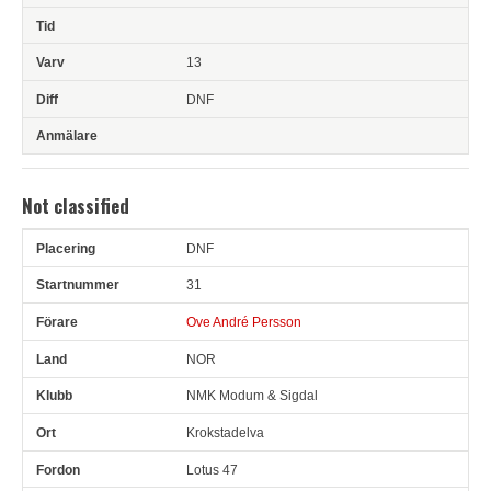
13
DNF
Not classified
DNF
Pl
Snr
Förare
Land
Klubb
Ort
Fordon
Tid
V
31
Ove André Persson
NOR
NMK Modum & Sigdal
Krokstadelva
Lotus 47