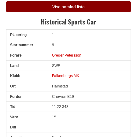
Visa samlad lista
Historical Sports Car
1
Pl
Snr
Förare
Land
Klubb
Ort
Fordon
Tid
V
9
Greger Petersson
SWE
Falkenbergs MK
Halmstad
Chevron B19
11:22.343
15