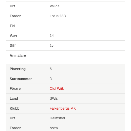
Vallda
Lotus 23B
14
1v
6
3
Olof Wijk
SWE
Falkenbergs MK
Halmstad
Astra