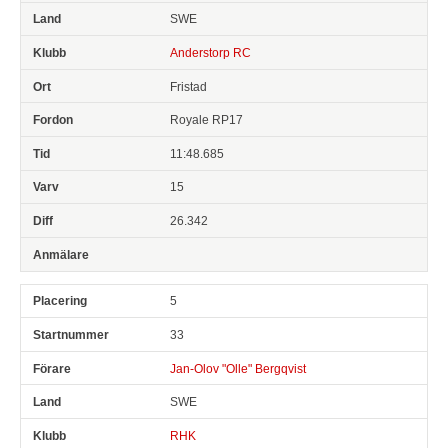
SWE
Anderstorp RC
Fristad
Royale RP17
11:48.685
15
26.342
5
33
Jan-Olov "Olle" Bergqvist
SWE
RHK