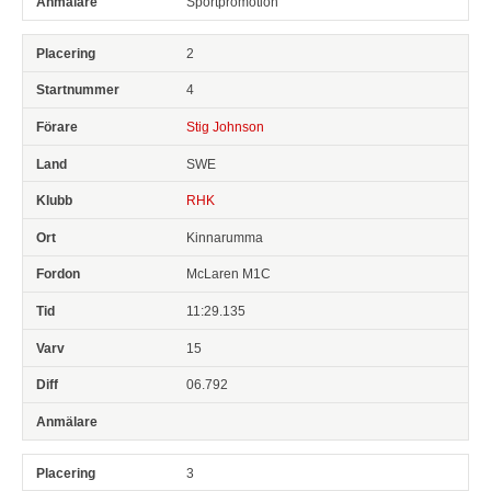
Sportpromotion
2
4
Stig Johnson
SWE
RHK
Kinnarumma
McLaren M1C
11:29.135
15
06.792
3