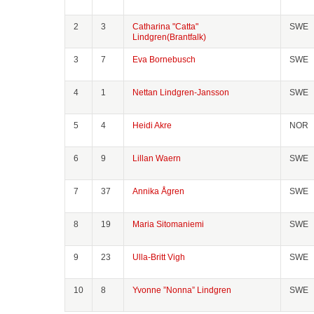
2
3
Catharina "Catta"
SWE
Lindgren(Brantfalk)
3
7
Eva Bornebusch
SWE
4
1
Nettan Lindgren-Jansson
SWE
5
4
Heidi Akre
NOR
6
9
Lillan Waern
SWE
7
37
Annika Ågren
SWE
8
19
Maria Sitomaniemi
SWE
9
23
Ulla-Britt Vigh
SWE
10
8
Yvonne ”Nonna” Lindgren
SWE