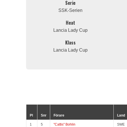
Serie
SSK-Serien
Heat
Lancia Lady Cup
Klass
Lancia Lady Cup
Pl
Snr
Förare
Land
1
5
"Cattis" Bohlin
SWE