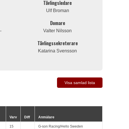
Tävlingsledare
Ulf Broman
Domare
-
Valter Nilsson
Tävlingssekreterare
Katarina Svensson
Visa samlad lista
Varv
Diff
Anmälare
15
G-son Racing/Hello Sweden