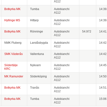
A112
Botkyrka MK
Tumba
Autobianchi
14:39
A112
Hyllinge MS
Hittarp
Autobianchi
14:39
A112
Botkyrka MK
Rönninge
Autobianchi
54.972
14:41
A112
NMK Fluberg
Landåsbygda
Autobianchi
14:42
A112
SMK Västerås
Vallentuna
Autobianchi
14:42
A112
Södertälje
Nykvarn
Autobianchi
14:45
KRC
A112
MK Ramunder
Söderköping
Autobianchi
14:50
A112
Botkyrka MK
Tranås
Autobianchi
14:51
A112
Botkyrka MK
Tumba
Autobianchi
15:06
A112