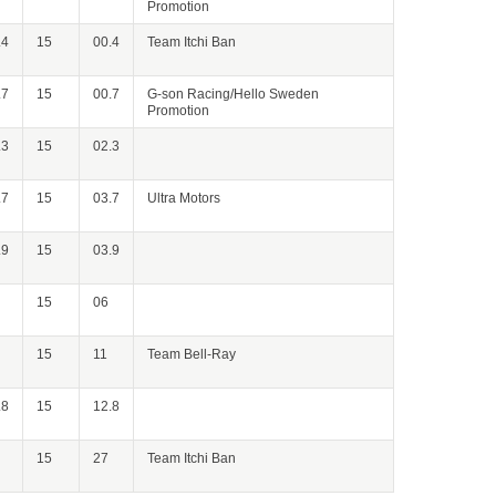
Promotion
.4
15
00.4
Team Itchi Ban
.7
15
00.7
G-son Racing/Hello Sweden
Promotion
.3
15
02.3
.7
15
03.7
Ultra Motors
.9
15
03.9
15
06
15
11
Team Bell-Ray
.8
15
12.8
15
27
Team Itchi Ban