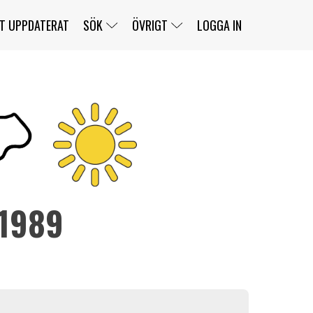
T UPPDATERAT
SÖK
ÖVRIGT
LOGGA IN
SERIER
BANOR
KLASSER
KLUBBAR
FÖRARE
TÄVLINGAR
CUSTOMER PORTAL
NEWSLETTERS UNSUBSCRIBE
SPONSORER
 1989
SUPER SALOON
SUPER STAR
GELLERÅSBANAN
LÄNKAR
KOMPLETTERA
PRESS
BENGANS NÖRDSIDA
OM OSS
KONTAKT
WEBBSHOP