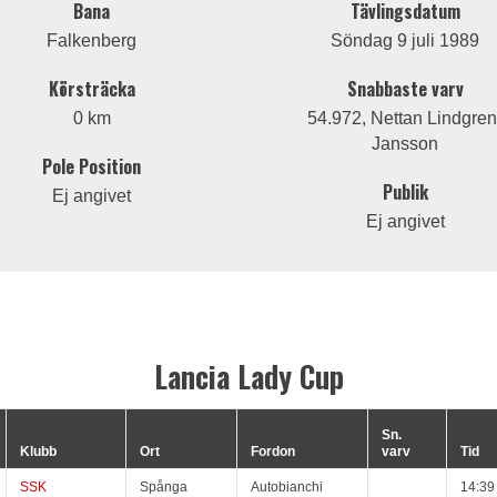
Bana
Tävlingsdatum
Falkenberg
Söndag 9 juli 1989
Körsträcka
Snabbaste varv
0 km
54.972, Nettan Lindgren
Jansson
Pole Position
Publik
Ej angivet
Ej angivet
Lancia Lady Cup
Sn.
Klubb
Ort
Fordon
varv
Tid
SSK
Spånga
Autobianchi
14:39