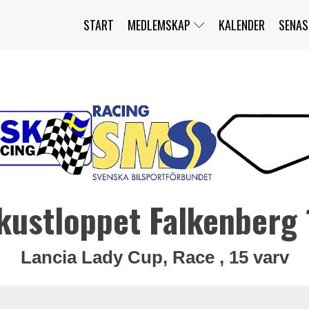
START
MEDLEMSKAP
KALENDER
SENAS
JAG HAR GLÖMT MITT LÖSENORD
MITT KONTO
BLI MEDLEM
kustloppet Falkenberg
Lancia Lady Cup, Race , 15 varv