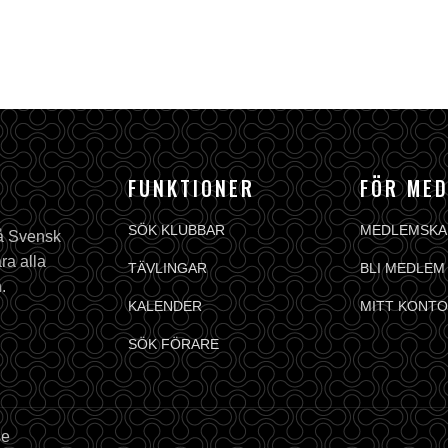
FUNKTIONER
FÖR ME
SÖK KLUBBAR
MEDLEMSKA
på Svensk
ra alla
TÄVLINGAR
BLI MEDLEM
.
KALENDER
MITT KONTO
SÖK FÖRARE
se