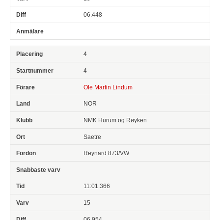
06.448
4
4
Ole Martin Lindum
NOR
NMK Hurum og Røyken
Saetre
Reynard 873/VW
11:01.366
15
06.954