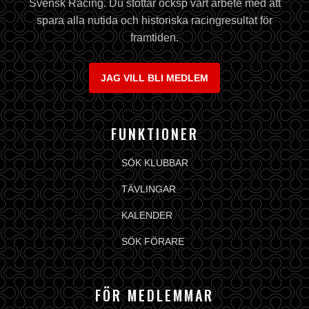
Svensk Racing. Du stöttar ocksp vårt arbete med att
spara alla nutida och historiska racingresultat för
framtiden.
JAG VILL BLI MEDLEM
FUNKTIONER
SÖK KLUBBAR
TÄVLINGAR
KALENDER
SÖK FÖRARE
FÖR MEDLEMMAR