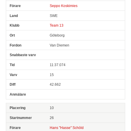
Seppo Koskimies
SWE
Team 13
Göteborg
Van Diemen
11:37.074
15
42.662
10
26
Hans "Hasse" Schöld