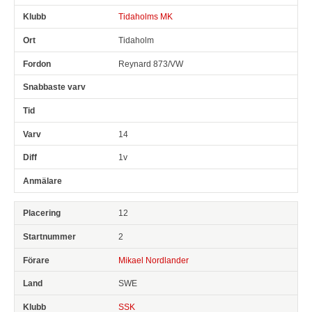
Tidaholms MK
Tidaholm
Reynard 873/VW
14
1v
12
2
Mikael Nordlander
SWE
SSK