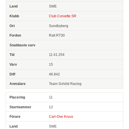
SWE
Club Corvette SR
Sundbyberg
Ralt RT30
11:41.254
15
46.842
Team Schöld Racing
11
12
Carl-Ove Kruus
SWE