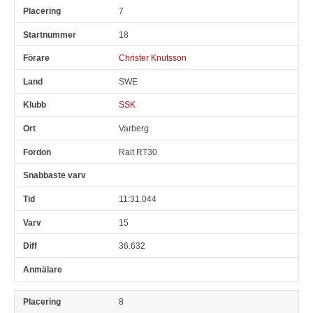
7
18
Christer Knutsson
SWE
SSK
Varberg
Ralt RT30
11:31.044
15
36.632
8