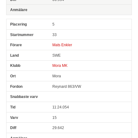
5
33
Mats Enkler
SWE
Mora MK
Mora
Reynard 863/VW
11:24.054
15
29.642