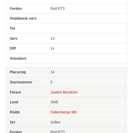
Ralt RT3
14
1v
14
5
Joakim Broström
SWE
Falkenbergs MK
Gråbo
Ralt RT3