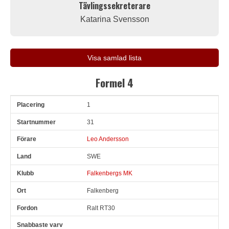
Tävlingssekreterare
Katarina Svensson
Visa samlad lista
Formel 4
1
Pl
Snr
Förare
Land
Klubb
Ort
Fordon
Sn. varv
31
Leo Andersson
SWE
Falkenbergs MK
Falkenberg
Ralt RT30