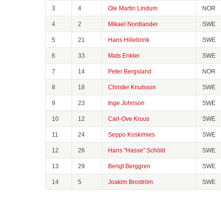
3
4
Ole Martin Lindum
NOR
4
2
Mikael Nordlander
SWE
5
21
Hans Hillebrink
SWE
6
33
Mats Enkler
SWE
7
14
Peter Bergsland
NOR
8
18
Christer Knutsson
SWE
9
23
Inge Johnson
SWE
10
12
Carl-Ove Kruus
SWE
11
24
Seppo Koskimies
SWE
12
26
Hans "Hasse" Schöld
SWE
13
29
Bengt Berggren
SWE
14
5
Joakim Broström
SWE