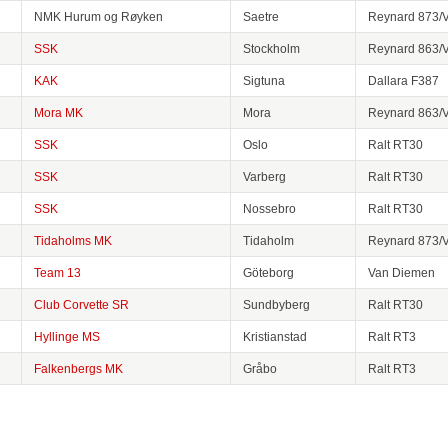
NMK Hurum og Røyken
Saetre
Reynard 873/
SSK
Stockholm
Reynard 863/
KAK
Sigtuna
Dallara F387
Mora MK
Mora
Reynard 863/
SSK
Oslo
Ralt RT30
SSK
Varberg
Ralt RT30
SSK
Nossebro
Ralt RT30
Tidaholms MK
Tidaholm
Reynard 873/
Team 13
Göteborg
Van Diemen
Club Corvette SR
Sundbyberg
Ralt RT30
Hyllinge MS
Kristianstad
Ralt RT3
Falkenbergs MK
Gråbo
Ralt RT3