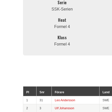
Serie
SSK-Serien
Heat
Formel 4
Klass
Formel 4
Pl
Snr
Förare
Land
1
31
Leo Andersson
SWE
2
3
Ulf Johansson
SWE