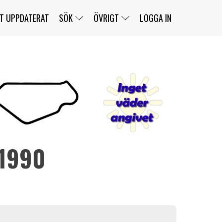
T UPPDATERAT
SÖK
ÖVRIGT
LOGGA IN
SERIER
BANOR
KLASSER
KLUBBAR
FÖRARE
TÄVLINGAR
CUSTOMER PORTAL
NEWSLETTERS UNSUBSCRIBE
SPONSORER
 1990
SUPER SALOON
SUPER STAR
GELLERÅSBANAN
LÄNKAR
KOMPLETTERA
PRESS
BENGANS NÖRDSIDA
OM OSS
KONTAKT
WEBBSHOP