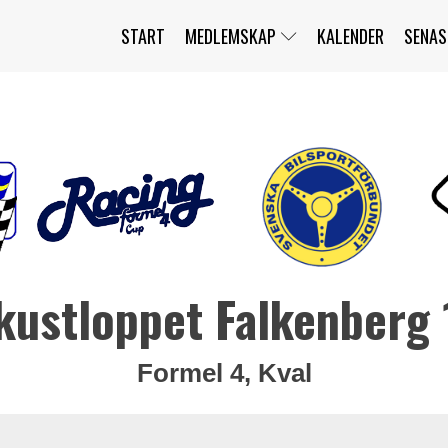
START
MEDLEMSKAP
KALENDER
SENAS
JAG HAR GLÖMT MITT LÖSENORD
MITT KONTO
BLI MEDLEM
kustloppet Falkenberg
Formel 4, Kval