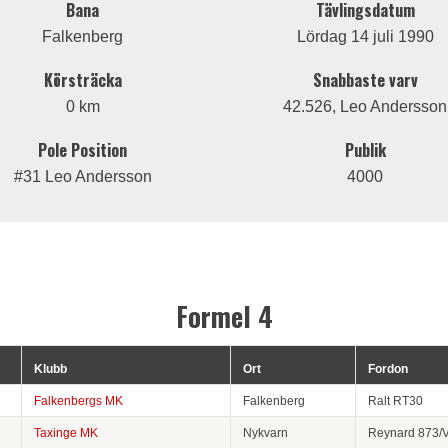
Bana
Tävlingsdatum
Falkenberg
Lördag 14 juli 1990
Körsträcka
Snabbaste varv
0 km
42.526, Leo Andersson
Pole Position
Publik
#31 Leo Andersson
4000
Formel 4
Klubb
Ort
Fordon
Falkenbergs MK
Falkenberg
Ralt RT30
Taxinge MK
Nykvarn
Reynard 873/