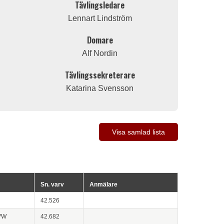
Tävlingsledare
Lennart Lindström
Domare
Alf Nordin
Tävlingssekreterare
Katarina Svensson
Visa samlad lista
Sn. varv
Anmälare
42.526
VW
42.682