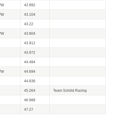
VW
42.892
VW
43.104
43.22
VW
43.804
43.912
43.972
44.484
VW
44.694
44.836
45.264
Team Schöld Racing
46.988
47.27