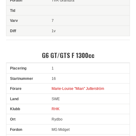
TVR Grantura
7
1v
G6 GT/GTS F 1300cc
1
Pl
Snr
Förare
Land
Klubb
Ort
Fordon
Varv
16
Marie-Louise "Mian" Jutterström
SWE
RHK
Rydbo
MG Midget