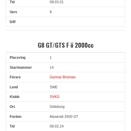
08:03.01
8
G8 GT/GTS F ö 2000cc
1
Pl
Snr
Förare
Land
Klubb
Ort
Fordon
Tid
V
14
Gunnar Brisman
SWE
SVKG
Göteborg
Maserati 3500 GT
08:02.24