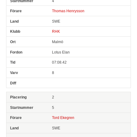
4
Thomas Henrysson
SWE
RHK
Malmö
Lotus Elan
07:08.42
8
2
5
Tord Ekegren
SWE