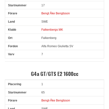
17
Bengt Åke Bengtsson
SWE
Falkenbergs MK
Falkenberg
Alfa Romeo Giulietta SV
7
G4a GT/GTS E2 1600cc
1
Pl
Snr
Förare
Land
Klubb
Ort
Fordon
Tid
V
65
Bengt-Åke Bengtsson
SWE