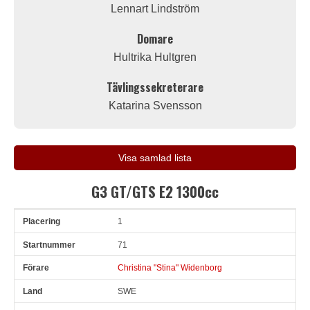
Lennart Lindström
Domare
Hultrika Hultgren
Tävlingssekreterare
Katarina Svensson
Visa samlad lista
G3 GT/GTS E2 1300cc
1
Pl
Snr
Förare
Land
Klubb
Ort
Fordon
Varv
71
Christina "Stina" Widenborg
SWE