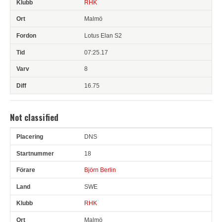
RHK
Malmö
Lotus Elan S2
07:25.17
8
16.75
Not classified
DNS
Pl
Snr
Förare
Land
Klubb
Ort
Fordon
Tid
V
18
Björn Berlin
SWE
RHK
Malmö