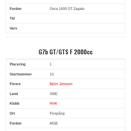
Osca 1600 GT Zagato
G7b GT/GTS F 2000cc
1
Pl
Snr
Förare
Land
Klubb
Ort
Fordon
Tid
V
10
Björn Jansson
SWE
RHK
Finspång
MGB