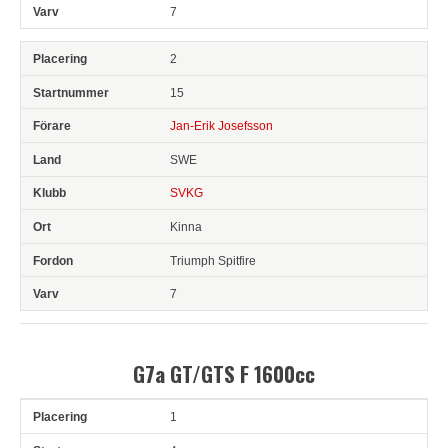
7
2
15
Jan-Erik Josefsson
SWE
SVKG
Kinna
Triumph Spitfire
7
G7a GT/GTS F 1600cc
1
Pl
Snr
Förare
Land
Klubb
Ort
Fordon
Tid
V