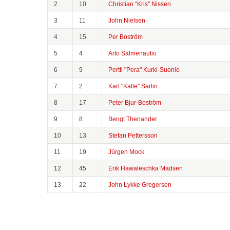
2
10
Christian "Kris" Nissen
3
11
John Nielsen
4
15
Per Boström
5
4
Arto Salmenautio
6
9
Pertti "Pera" Kurki-Suonio
7
2
Karl "Kalle" Sarlin
8
17
Peter Bjur-Boström
9
8
Bengt Thenander
10
13
Stefan Pettersson
11
19
Jürgen Mock
12
45
Erik Hawaleschka Madsen
13
22
John Lykke Gregersen