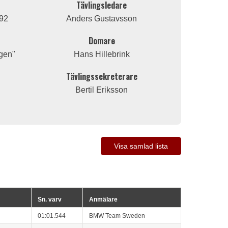
Tävlingsledare
92
Anders Gustavsson
Domare
gen"
Hans Hillebrink
Tävlingssekreterare
Bertil Eriksson
Visa samlad lista
Sn. varv
Anmälare
01:01.544
BMW Team Sweden