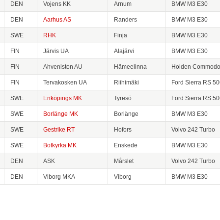
DEN
Vojens KK
Arnum
BMW M3 E30
DEN
Aarhus AS
Randers
BMW M3 E30
SWE
RHK
Finja
BMW M3 E30
FIN
Järvis UA
Alajärvi
BMW M3 E30
FIN
Ahveniston AU
Hämeelinna
Holden Commodo
FIN
Tervakosken UA
Riihimäki
Ford Sierra RS 50
SWE
Enköpings MK
Tyresö
Ford Sierra RS 50
SWE
Borlänge MK
Borlänge
BMW M3 E30
SWE
Gestrike RT
Hofors
Volvo 242 Turbo
SWE
Botkyrka MK
Enskede
BMW M3 E30
DEN
ASK
Mårslet
Volvo 242 Turbo
DEN
Viborg MKA
Viborg
BMW M3 E30