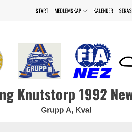
START
MEDLEMSKAP
KALENDER
SENAS
JAG HAR GLÖMT MITT LÖSENORD
MITT KONTO
BLI MEDLEM
ng Knutstorp 1992 Ne
Grupp A, Kval