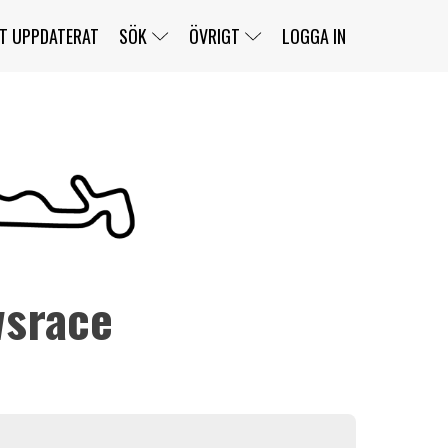
T UPPDATERAT
SÖK
ÖVRIGT
LOGGA IN
SERIER
BANOR
KLASSER
KLUBBAR
FÖRARE
TÄVLINGAR
CUSTOMER PORTAL
NEWSLETTERS UNSUBSCRIBE
SPONSORER
wsrace
SUPER SALOON
SUPER STAR
GELLERÅSBANAN
LÄNKAR
KOMPLETTERA
PRESS
BENGANS NÖRDSIDA
OM OSS
KONTAKT
WEBBSHOP