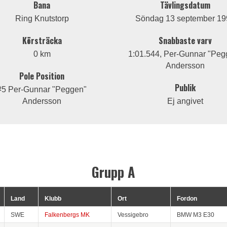
Bana
Tävlingsdatum
Ring Knutstorp
Söndag 13 september 19
Körsträcka
Snabbaste varv
0 km
1:01.544, Per-Gunnar "Peg
Andersson
Pole Position
Publik
#5 Per-Gunnar "Peggen"
Andersson
Ej angivet
Grupp A
Land
Klubb
Ort
Fordon
SWE
Falkenbergs MK
Vessigebro
BMW M3 E30