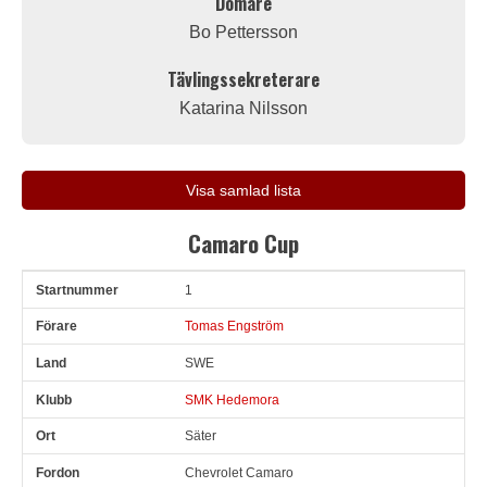
Domare
Bo Pettersson
Tävlingssekreterare
Katarina Nilsson
Visa samlad lista
Camaro Cup
1
Snr
Förare
Land
Klubb
Ort
Fordon
Anmälare
Tomas Engström
SWE
SMK Hedemora
Säter
Chevrolet Camaro