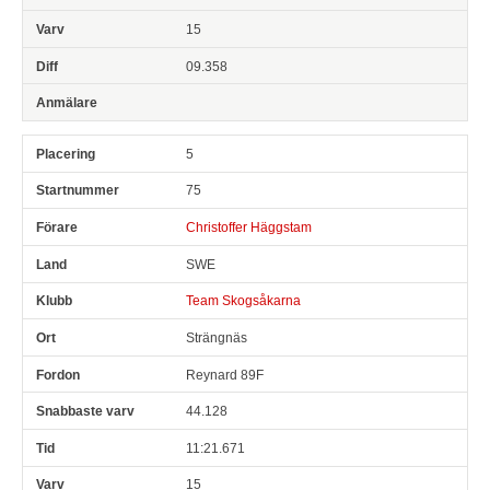
15
09.358
5
75
Christoffer Häggstam
SWE
Team Skogsåkarna
Strängnäs
Reynard 89F
44.128
11:21.671
15