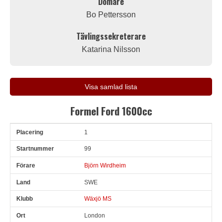
Domare
Bo Pettersson
Tävlingssekreterare
Katarina Nilsson
Visa samlad lista
Formel Ford 1600cc
1
Pl
Snr
Förare
Land
Klubb
Ort
Fordon
Sn. varv
99
Björn Wirdheim
SWE
Wäxjö MS
London