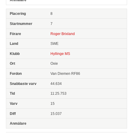
8
7
Roger Brixland
SWE
Hyllinge MS
Oxie
Van Diemen RF86
44.634
11:25.753
15
15.037