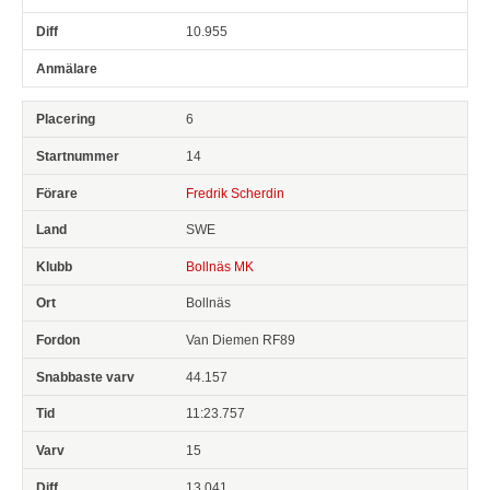
10.955
6
14
Fredrik Scherdin
SWE
Bollnäs MK
Bollnäs
Van Diemen RF89
44.157
11:23.757
15
13.041