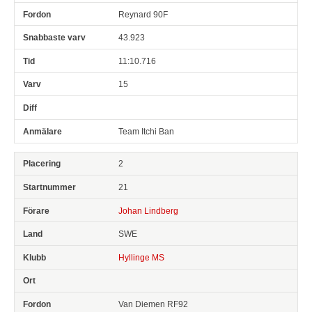
Reynard 90F
43.923
11:10.716
15
Team Itchi Ban
2
21
Johan Lindberg
SWE
Hyllinge MS
Van Diemen RF92