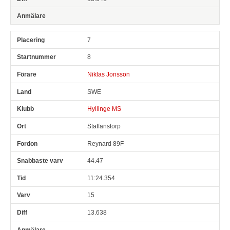
7
8
Niklas Jonsson
SWE
Hyllinge MS
Staffanstorp
Reynard 89F
44.47
11:24.354
15
13.638