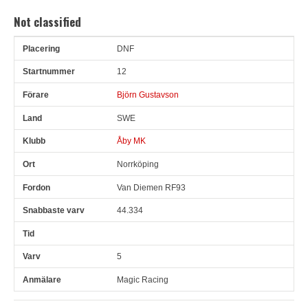
Not classified
DNF
Pl
Snr
Förare
Land
Klubb
Ort
Fordon
Sn. varv
12
Björn Gustavson
SWE
Åby MK
Norrköping
Van Diemen RF93
44.334
5
Magic Racing