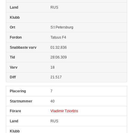
RUS
S:t Petersburg
Tatuus F4
01:32.836
28:06.309
18
21.517
7
40
Vladimir Tziortzis
RUS