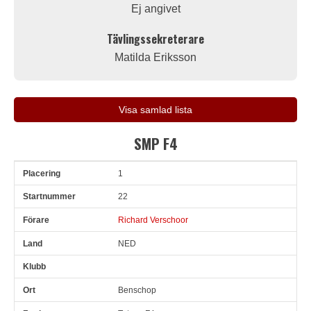
Ej angivet
Tävlingssekreterare
Matilda Eriksson
Visa samlad lista
SMP F4
1
Pl
Snr
Förare
Land
Klubb
Ort
Fordon
Sn. varv
22
Richard Verschoor
NED
Benschop