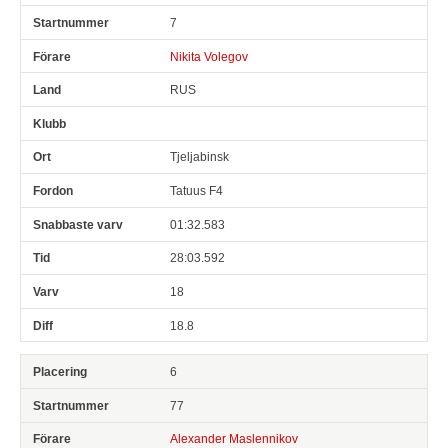
7
Nikita Volegov
RUS
Tjeljabinsk
Tatuus F4
01:32.583
28:03.592
18
18.8
6
77
Alexander Maslennikov