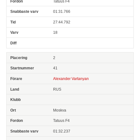
Tatuus F4
01:31.766
27:44.792
18
2
41
Alexander Vartanyan
RUS
Moskva
Tatuus F4
01:32.237