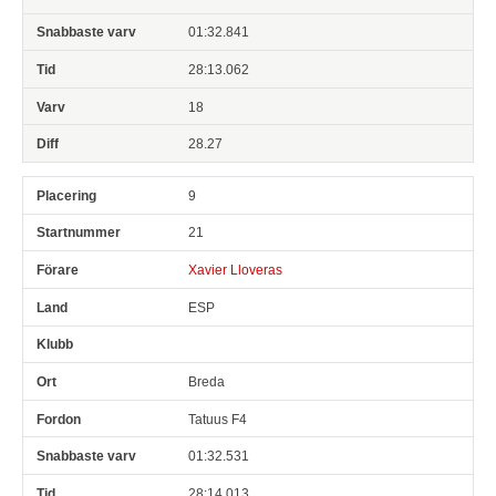
01:32.841
28:13.062
18
28.27
9
21
Xavier Lloveras
ESP
Breda
Tatuus F4
01:32.531
28:14.013