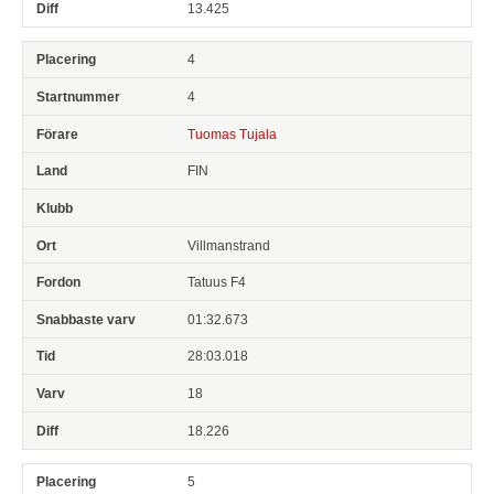
13.425
4
4
Tuomas Tujala
FIN
Villmanstrand
Tatuus F4
01:32.673
28:03.018
18
18.226
5