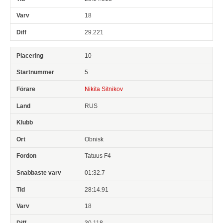
18
29.221
10
5
Nikita Sitnikov
RUS
Obnisk
Tatuus F4
01:32.7
28:14.91
18
30.118