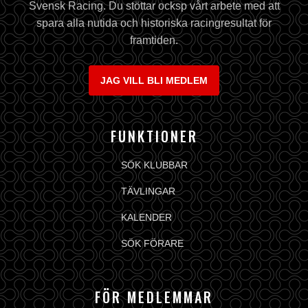
Svensk Racing. Du stöttar ocksp vårt arbete med att
spara alla nutida och historiska racingresultat för
framtiden.
JAG VILL BLI MEDLEM
FUNKTIONER
SÖK KLUBBAR
TÄVLINGAR
KALENDER
SÖK FÖRARE
FÖR MEDLEMMAR