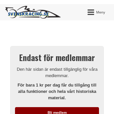
Meny
JAG H
MITT 
Endast för medlemmar
BLI ME
Den här sidan är endast tillgänglig för våra
medlemmar.
För bara 1 kr per dag får du tillgång till
alla funktioner och hela vårt historiska
material.
Bli medlem