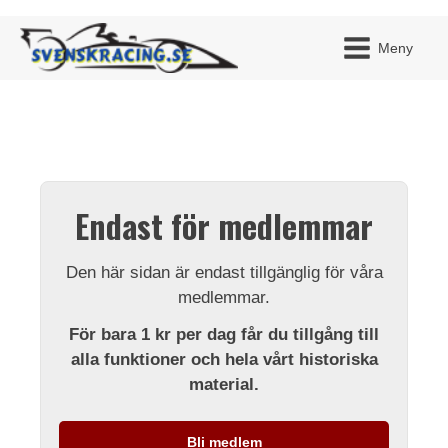
Meny
JAG H
MITT 
Endast för medlemmar
BLI ME
Den här sidan är endast tillgänglig för våra
medlemmar.
För bara 1 kr per dag får du tillgång till
alla funktioner och hela vårt historiska
material.
Bli medlem