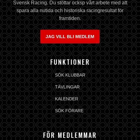
Svensk Racing. Du stöttar ocksp vårt arbete med att
spara alla nutida och historiska racingresultat för
framtiden.
JAG VILL BLI MEDLEM
FUNKTIONER
SÖK KLUBBAR
TÄVLINGAR
KALENDER
SÖK FÖRARE
FÖR MEDLEMMAR