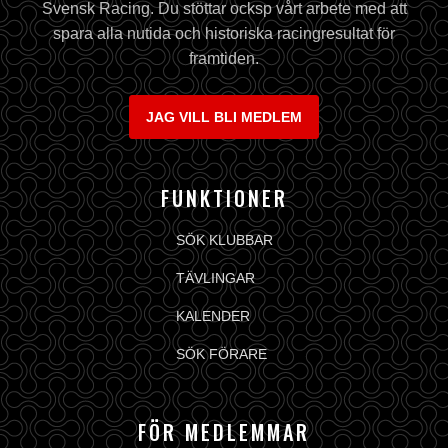
Svensk Racing. Du stöttar ocksp vårt arbete med att
spara alla nutida och historiska racingresultat för
framtiden.
JAG VILL BLI MEDLEM
FUNKTIONER
SÖK KLUBBAR
TÄVLINGAR
KALENDER
SÖK FÖRARE
FÖR MEDLEMMAR