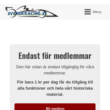
Meny
JAG H
MITT 
Endast för medlemmar
BLI ME
Den här sidan är endast tillgänglig för våra
medlemmar.
För bara 1 kr per dag får du tillgång till
alla funktioner och hela vårt historiska
material.
Bli medlem