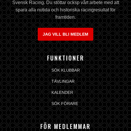
Svensk Racing. Du stöttar ocksp vårt arbete med att
spara alla nutida och historiska racingresultat för
framtiden.
JAG VILL BLI MEDLEM
FUNKTIONER
SÖK KLUBBAR
TÄVLINGAR
KALENDER
SÖK FÖRARE
FÖR MEDLEMMAR