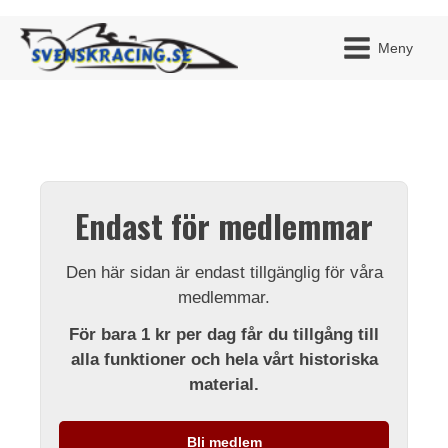
Meny
JAG H
MITT 
Endast för medlemmar
BLI ME
Den här sidan är endast tillgänglig för våra
medlemmar.
För bara 1 kr per dag får du tillgång till
alla funktioner och hela vårt historiska
material.
Bli medlem