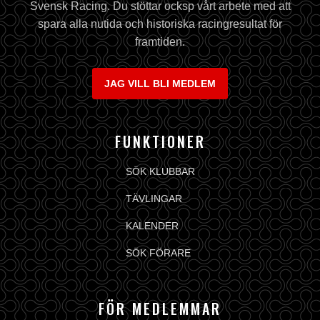
Svensk Racing. Du stöttar ocksp vårt arbete med att
spara alla nutida och historiska racingresultat för
framtiden.
JAG VILL BLI MEDLEM
FUNKTIONER
SÖK KLUBBAR
TÄVLINGAR
KALENDER
SÖK FÖRARE
FÖR MEDLEMMAR