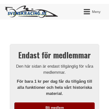
Meny
JAG H
MITT 
Endast för medlemmar
BLI ME
Den här sidan är endast tillgänglig för våra
medlemmar.
För bara 1 kr per dag får du tillgång till
alla funktioner och hela vårt historiska
material.
Bli medlem